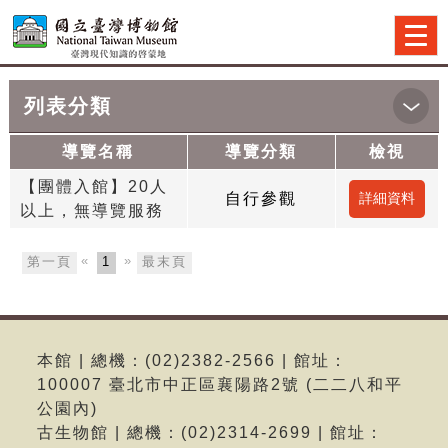
跳到主要內容
網站導覽
前往首頁
Togg
navi
列表分類
:::
首頁
>導覽預約申請
導覽名稱
導覽分類
檢視
【團體入館】20人
自行參觀
以上，無導覽服務
«
»
第一頁
1
最末頁
本館 | 總機：(02)2382-2566 | 館址：
100007 臺北市中正區襄陽路2號 (二二八和平
公園內)
古生物館 | 總機：(02)2314-2699 | 館址：