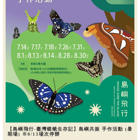
【島嶼飛行-臺灣蝶蛾生存記】島嶼共振 手作活動 (暑
期場) ※8/13場次停辦