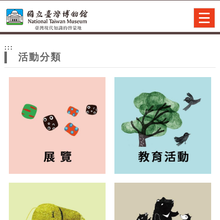
跳到主要內容
網站導覽
Togg
navig
網
:::
站
活動分類
主
題