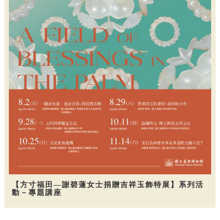
【方寸福田—謝碧蓮女士捐贈吉祥玉飾特展】系列活
動－專題講座