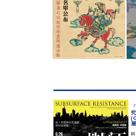
「
(
科