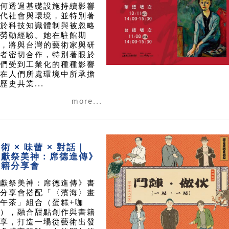
何透過基礎設施持續影響
代社會與環境，並特別著
於科技知識體制與被忽略
勞動經驗。她在駐館期
，將與台灣的藝術家與研
者密切合作，特別著眼於
們受到工業化的種種影響
在人們所處環境中所承擔
歷史共業...
more...
術 × 味蕾 × 對話｜
《獻祭美神：席德進傳》
書籍分享會
獻祭美神：席德進傳》書
分享會搭配「〈濱海〉畫
午茶」組合（蛋糕+咖
），融合甜點創作與書籍
享，打造一場從藝術出發