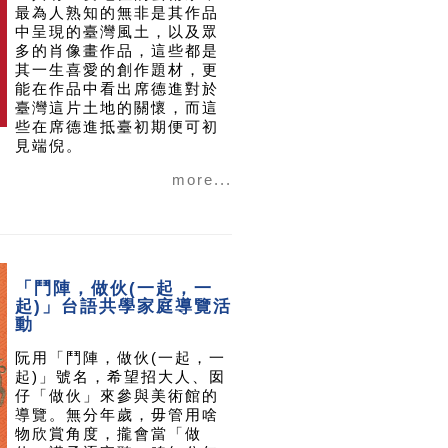
最為人熟知的無非是其作品
中呈現的臺灣風土，以及眾
多的肖像畫作品，這些都是
其一生喜愛的創作題材，更
能在作品中看出席德進對於
臺灣這片土地的關懷，而這
些在席德進抵臺初期便可初
見端倪。
more...
「鬥陣，做伙(一起，一
起)」台語共學家庭導覽活
動
阮用「鬥陣，做伙(一起，一
起)」號名，希望招大人、囡
仔「做伙」來參與美術館的
導覽。無分年歲，毋管用啥
物欣賞角度，攏會當「做