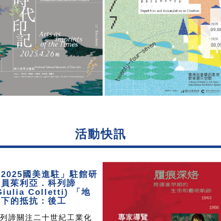
活動快訊
2025國美進駐」駐館研
究員茱利亞．科列諦
Giulia Colletti) 「地
層下的抵抗：後工
列諦關注二十世紀工業化