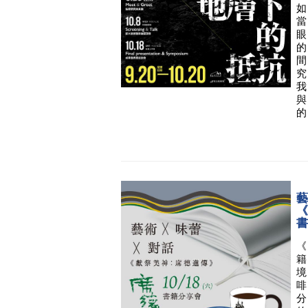
如
當
眼
的
間
究
我
與
的
藝
《
籍
境
啡
分