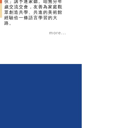
伙」講予逐家聽。咱無分年
歲交流交會，友善為家庭觀
眾創造共學、共進的美術館
經驗佮一條語言學習的大
路。
more...