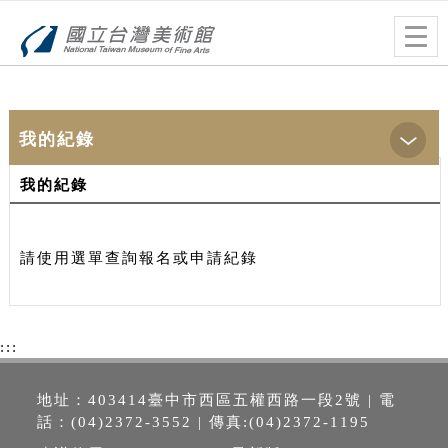
跳到主要內容
網站導覽
Togg
navig
:::
首頁
> 我的紀錄
我的紀錄
我的紀錄
請使用選單查詢報名或申請紀錄
:::
地址：403414臺中市西區五權西路一段2號 | 電
話：(04)2372-3552 | 傳真:(04)2372-1195