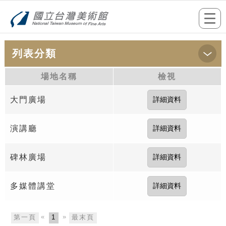
跳到主要內容
網站導覽
前往首頁
Togg
navi
列表分類
:::
首頁
>場地預約申請
場地名稱
檢視
大門廣場
演講廳
碑林廣場
多媒體講堂
«
»
第一頁
1
最末頁