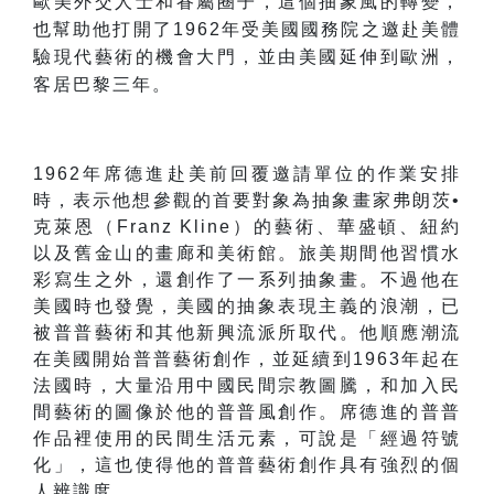
歐美外交人士和眷屬圈子，這個抽象風的轉變，
也幫助他打開了
1962
年受美國國務院之邀赴美體
驗現代藝術的機會大門，並由美國延伸到歐洲，
客居巴黎三年。
1962
年席德進赴美前回覆邀請單位的作業安排
時，表示他想參觀的首要對象為抽象畫家弗朗茨•
克萊恩（
Franz Kline
）的藝術、華盛頓、紐約
以及舊金山的畫廊和美術館。旅美期間他習慣水
彩寫生之外，還創作了一系列抽象畫。不過他在
美國時也發覺，美國的抽象表現主義的浪潮，已
被普普藝術和其他新興流派所取代。他順應潮流
在美國開始普普藝術創作，並延續到
1963
年起在
法國時，大量沿用中國民間宗教圖騰，和加入民
間藝術的圖像於他的普普風創作。席德進的普普
作品裡使用的民間生活元素，可說是「經過符號
化」，這也使得他的普普藝術創作具有強烈的個
人辨識度。