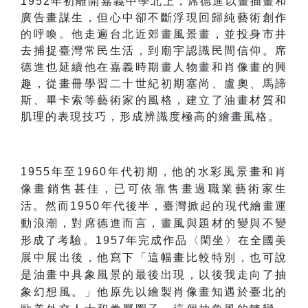
1952
年初離開嘉義中學北上，席德進以畫插畫和
廣告畫謀生，但心中卻不斷浮現回歸純藝術創作
的呼喚。他走遍台北近郊畫風景畫，並投身市井
去捕捉臺灣常民生活，到廟宇認識民間信仰。席
德進也延續他在嘉義時期畫人物畫和肖像畫的興
趣，從畫冊學習二十世紀初期塞尚、盧奧、馬諦
斯、畢卡索等藝術家的風格，建立了油畫材質和
肌理的表現技巧，形成辨識度極高的繪畫風格。
1955
年至
1960
年代初期，他的水彩風景畫和肖
像畫銷售甚佳，已可依靠售畫過職業藝術家生
活。然而
1950
年代後半，臺灣掀起的現代繪畫運
動浪潮，對席德進而言，畫風與題材的變與不變
形成了考驗。
1957
年完成作品〈閑坐〉在全國美
展中展出後，他寫下
「
這幅畫比較特別，也可說
是油畫中具象風景的最後出現，以後我走向了抽
象幻想風。
」
他原先以繪製肖像畫知遇於臺北的