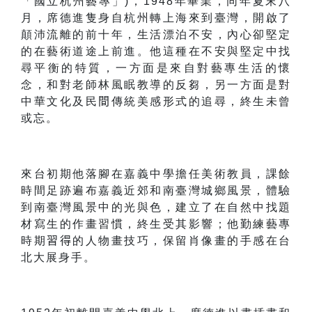
「國立杭州藝專」)，
1948
年畢業，同年夏末八
月，席德進隻身自杭州轉上海來到臺灣，開啟了
顛沛流離的前十年，生活漂泊不安，內心卻堅定
的在藝術道途上前進。他這種在不安與堅定中找
尋平衡的特質，一方面是來自對藝專生活的懷
念，和對老師林風眠教導的反芻，另一方面是對
中華文化及民
間
傳統美感形式的追尋，終生未曾
或忘。
來台初期他落腳在嘉義中學擔任美術教員，課餘
時間足跡遍布嘉義近郊和南臺灣城鄉風景，體驗
到南臺灣風景中的光與色，建立了在自然中找題
材寫生的作畫習慣，終生受其影響；他勤練藝專
時期
習得
的人物畫技巧，保留肖像畫的手感在台
北大展身手。