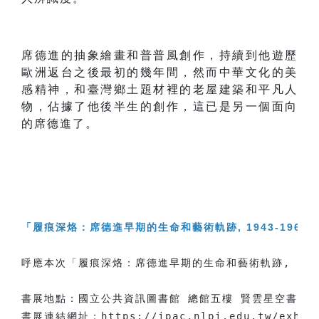
席德進的抽象繪畫和普普風創作，持續到他遊歷
歐洲返台之後最初的幾年間，然而中華文化的美
感精神，和臺灣鄉土題材裡的老屋建築和平凡人
物，佔據了他後半生的創作，這已是另一個面向
的席德進了。
「
履痕深烙：席德進早期的生命和藝術軌跡, 1943-1966
呼應本次「履痕深烙：席德進早期的生命和藝術軌跡, 19
書展地點：國立公共資訊圖書館 總館五樓 賢雲星空書房（臺
書展連結網址：
https://ipac.nlpi.edu.tw/exhib