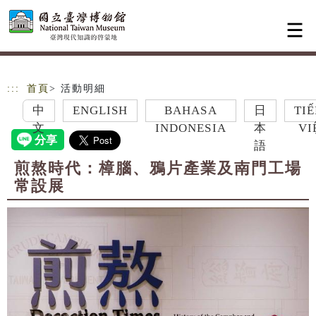
跳到主要內容
網站導覽
:::
首頁
> 活動明細
中
ENGLISH
BAHASA
日
TIẾNG
文
INDONESIA
本
VIỆT
語
煎熬時代：樟腦、鴉片產業及南門工場
常設展