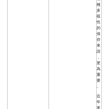
種
多
樣
性
的
保
存
來
說
，
更
為
重
要
。
近
年
來