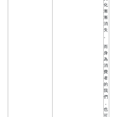
化
漸
漸
消
失
。
而
身
為
消
費
者
的
我
們
，
也
可