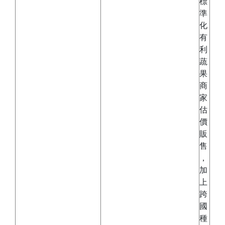
標
準
化
有
利
蔬
果
商
家
估
價
販
售
，
加
上
跨
國
種