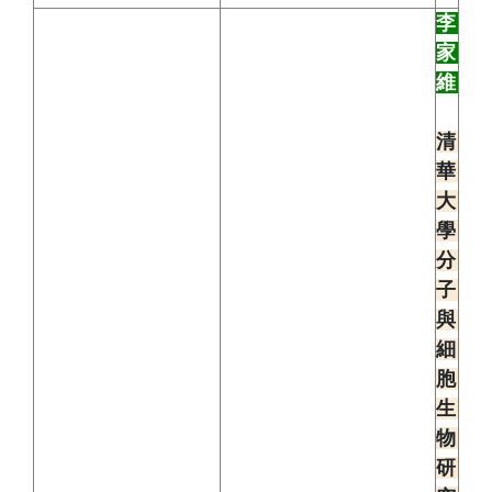
李
家
維
清
華
大
學
分
子
與
細
胞
生
物
研