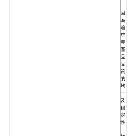
，
因
為
追
求
農
產
品
品
質
的
均
一
及
穩
定
性
，