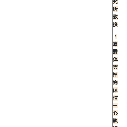
究
所
教
授
/
辜
嚴
倬
雲
植
物
保
種
中
心
執