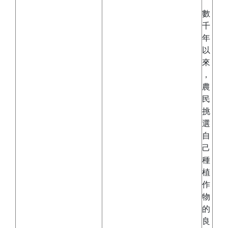
數
千
年
以
來
，
農
民
挑
選
自
己
種
植
作
物
的
良