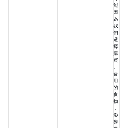
能
因
為
我
們
選
擇
購
買
、
食
用
的
食
物
，
影
響