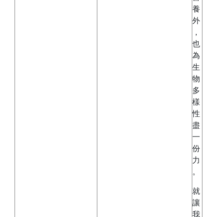
養
外
，
也
為
生
物
多
樣
性
盡
一
份
力
。
就
讓
我