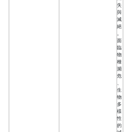
失
與
滅
絕
。
面
臨
物
種
瀕
危
、
生
物
多
樣
性
的