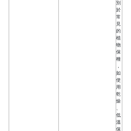
別
於
常
見
的
植
物
保
種
，
如
使
用
乾
燥
、
低
溫
保