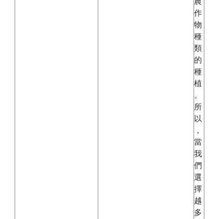
農
作
物
種
類
的
種
植
。
所
以
，
當
我
們
選
擇
越
多