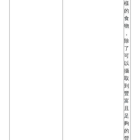
樣
的
食
物
，
除
了
可
以
攝
取
到
豐
富
且
足
夠
的
營