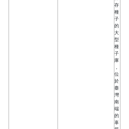
存
種
子
的
大
型
種
子
庫
，
位
於
臺
灣
南
端
的
辜