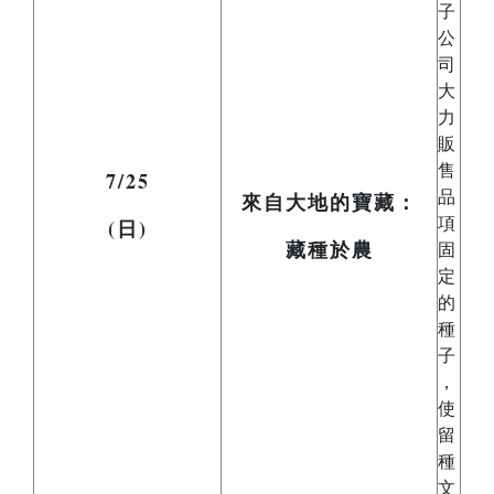
子
公
司
大
力
販
售
7/25
品
來
自大地的寶藏：
(日)
項
藏種於農
固
定
的
種
子
，
使
留
種
文