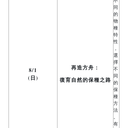
不
同
的
物
種
特
性
，
選
擇
再造方舟：
8/1
不
同
(日)
復育自然的保種之路
的
保
種
方
法
。
有