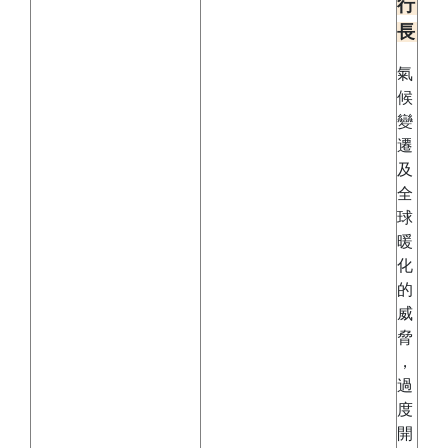
行
長
氣
候
變
遷
及
全
球
暖
化
的
威
脅
，
過
度
開