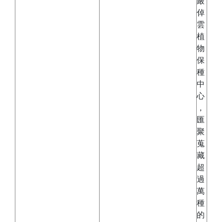
嚴
倬
雲
植
物
保
種
中
心
，
匯
聚
蒐
藏
超
過
萬
種
的