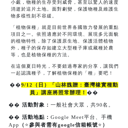
小覷，物種的生存受到威脅，甚至以驚人的速度
消逝於這片土地。面對劇變，保護物種及維護生
物多樣性刻不容緩。
「植物保種」就是目前世界各國致力發展的重點
項目之一。依照適應於不同環境、展現多元面貌
的植物特性，除了保護原生地、保護活體植物
外，種子的保存如建立大型種子庫或藏種於農
等，也是植物保種的方法。
在這個夏日時光，不要錯過專家的分享，讓我們
一起認識種子，了解植物保種的「種」要吧！
��
9/12（日）「山林餽贈：臺灣橡實種動
員」講座將照常辦理！
��
��
活動對象：
一般社會大眾，共90名。
��
活動地點：
Google Meet平台、手機
App
（
⭐
參與者需有google信箱帳號
⭐
）