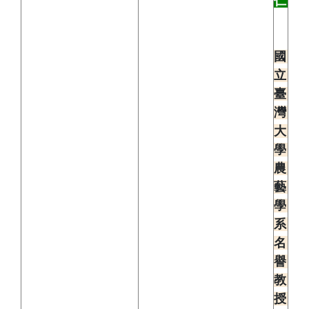
仁
國
立
臺
灣
大
學
農
藝
學
系
名
譽
教
授