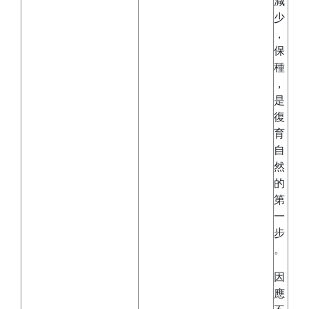
減
少
，
保
種
，
是
復
育
自
然
的
第
一
步
。
因
應