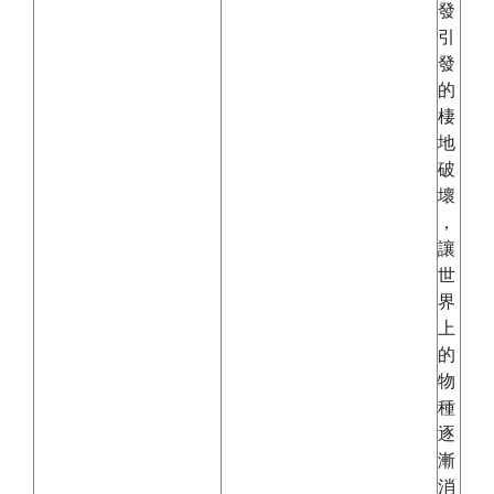
發
引
發
的
棲
地
破
壞
，
讓
世
界
上
的
物
種
逐
漸
消