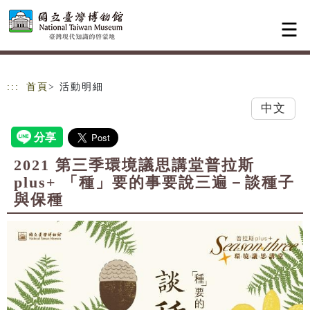
跳到主要內容
網站導覽
:::
首頁
> 活動明細
中文
2021 第三季環境議思講堂普拉斯
plus+ 「種」要的事要說三遍－談種子
與保種