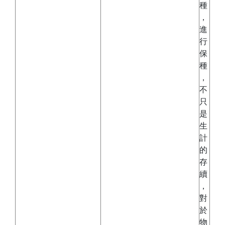
種
，
進
行
保
種
，
不
只
是
生
計
的
存
續
，
對
於
物