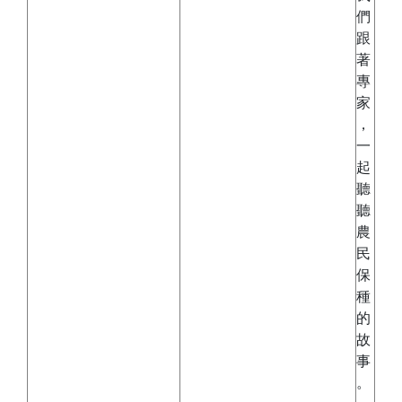
們
跟
著
專
家
，
一
起
聽
聽
農
民
保
種
的
故
事
。