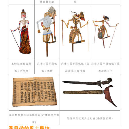
鷹維爾美納
型
爪哇杖頭傀儡戲
爪哇木質平面傀
爪哇木質平面傀儡：波
爪哇木質平面傀儡：重
偶：哈努曼
儡：佛僧
諾羅戈王族後裔
迦羅國王子
越南貉龍君符籙儀軌典籍(許燦煌先生收
印尼東爪哇克力士匕首(臺博館典藏)
藏)
季風帶的風土民情