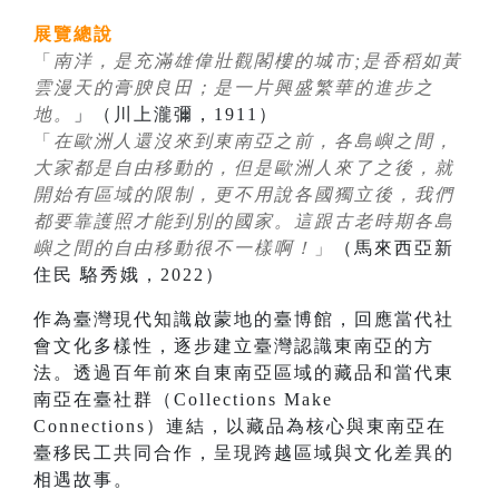
展覽總說
「
南洋，是充滿雄偉壯觀閣樓的城市;是香稻如黃
雲漫天的膏腴良田；是一片興盛繁華的進步之
地。
」（川上瀧彌，1911）
「
在歐洲人還沒來到東南亞之前，各島嶼之間，
大家都是自由移動的，但是歐洲人來了之後，就
開始有區域的限制，更不用說各國獨立後，我們
都要靠護照才能到別的國家。這跟古老時期各島
嶼之間的自由移動很不一樣啊！
」
（馬來西亞新
住民 駱秀娥，2022）
作為臺灣現代知識啟蒙地的臺博館，回應當代社
會文化多樣性，逐步建立臺灣認識東南亞的方
法。透過百年前來自東南亞區域的藏品和當代東
南亞在臺社群（Collections Make
Connections）連結，以藏品為核心與東南亞在
臺移民工共同合作，呈現跨越區域與文化差異的
相遇故事。