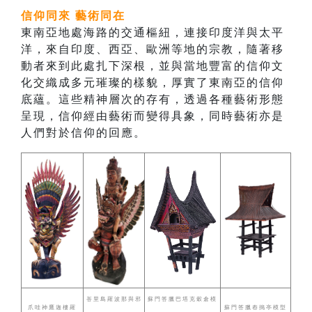
信仰同來 藝術同在
東南亞地處海路的交通樞紐，連接印度洋與太平
洋，來自印度、西亞、歐洲等地的宗教，隨著移
動者來到此處扎下深根，並與當地豐富的信仰文
化交織成多元璀璨的樣貌，厚實了東南亞的信仰
底蘊。這些精神層次的存有，透過各種藝術形態
呈現，信仰經由藝術而變得具象，同時藝術亦是
人們對於信仰的回應。
峇里島羅波那與邪
蘇門答臘巴塔克穀倉模
爪哇神鷹迦樓羅
蘇門答臘舂搗亭模型