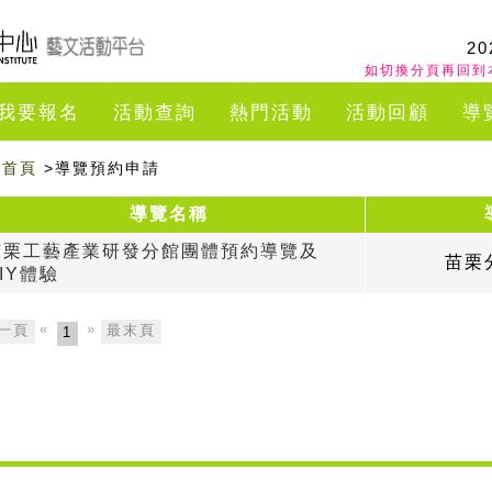
20
如切換分頁再回到
我要報名
活動查詢
熱門活動
活動回顧
導
首頁
>導覽預約申請
導覽名稱
苗栗工藝產業研發分館團體預約導覽及
苗栗
IY體驗
«
»
一頁
最末頁
1