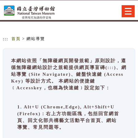
跳到主要內容
網站導覽
Togg
navig
:::
首頁
> 網站導覽
本網站依照「無障礙網頁開發規範」原則設計，遵
循無障礙網站設計之規範提供網頁導盲磚(:::)、網
站導覽 (Site Navigator)、鍵盤快速鍵 (Access
Key) 等設計方式。 本網站的便捷鍵
﹝Accesskey，也稱為快速鍵﹞設定如下：
1. Alt+U (Chrome,Edge), Alt+Shift+U
(Firefox)：右上方功能區塊，包括回官網首
頁、回文化部共構藝文活動平台首頁、網站
導覽、常見問題等。