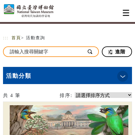
跳到主要內容
網站導覽
:::
首頁
> 活動查詢
進階
活動分類
共
4
筆
排序: