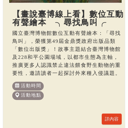
【畫說臺博線上看】數位互動
有聲繪本 ╮尋找鳥叫╭
國立臺灣博物館數位互動有聲繪本：「尋找
鳥叫」，榮獲第49屆金鼎獎政府出版品類
「數位出版獎」！故事主題結合臺灣博物館
及228和平公園場域，以都市生態為主軸，
推廣更多人認識禁止違法餵食野生動物的重
要性，邀請讀者一起探討外來種入侵議題。
活動時間
活動地點