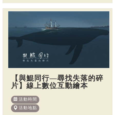
【與鯤同行—尋找失落的碎
片】線上數位互動繪本
活動時間
活動地點