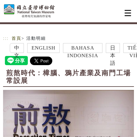
跳到主要內容
網站導覽
:::
首頁
> 活動明細
中
ENGLISH
BAHASA
日
TIẾNG
文
INDONESIA
本
VIỆT
語
煎熬時代：樟腦、鴉片產業及南門工場
常設展