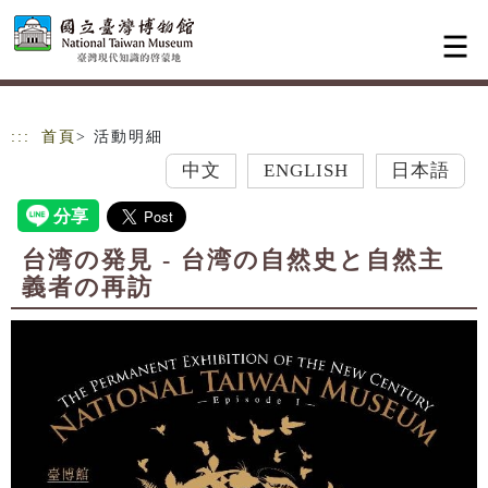
跳到主要內容
網站導覽
:::
首頁
> 活動明細
中文
ENGLISH
日本語
台湾の発見 - 台湾の自然史と自然主
義者の再訪