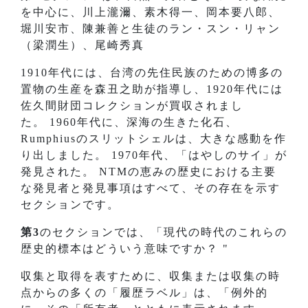
を中心に、川上瀧濔、素木得一、岡本要八郎、
堀川安市、陳兼善と生徒のラン・スン・リャン
（梁潤生）、尾崎秀真
1910年代には、台湾の先住民族のための博多の
置物の生産を森丑之助が指導し、1920年代には
佐久間財団コレクションが買収されまし
た。 1960年代に、深海の生きた化石、
Rumphiusのスリットシェルは、大きな感動を作
り出しました。 1970年代、「はやしのサイ」が
発見された。 NTMの恵みの歴史における主要
な発見者と発見事項はすべて、その存在を示す
セクションです。
第3
のセクションでは、「現代の時代のこれらの
歴史的標本はどういう意味ですか？ "
収集と取得を表すために、収集または収集の時
点からの多くの「履歴ラベル」は、「例外的