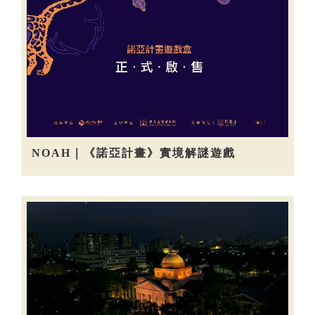
NOAH｜《諾亞計畫》實境解謎遊戲