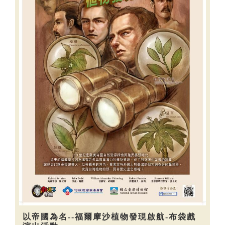
以帝國為名--福爾摩沙植物發現啟航-布袋戲