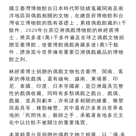
國立臺灣博物館自日本時代即陸續蒐藏閩南及南
洋地區與偶戲相關的文物，在總督府博物館和台
灣省立博物館的既有基礎上，累積偶戲館藏約1千
餘件。2020年台原亞洲偶戲博物館的林經甫博
士，將其多達1萬1千多件遍及全球之偶戲文物捐
贈至臺博館，使臺博館偶戲典藏多達1萬5千餘
件，躋身當今世界擁有重要亞洲偶戲藏品的博物
館之列。
林經甫博士捐贈的偶戲文物包含臺灣、閩南、客
家的傳統戲偶，還有緬甸、越南、柬埔寨、印
尼、泰國、印度、日本等國家，是亞洲最具完整
性的戲偶收藏。同時有多類偶戲之戲台、戲偶、
戲服、道具與劇本，亦有諸多相關的繪畫、雕塑
與面具等，種類極豐。其中還有許多來自世界各
地的「民間佚名」藝師之手，承載著各地多元文
化中以往較不被關注的重要瑰寶。
本展精選台原捐贈的偶戲文物之精華，以「偶‧多