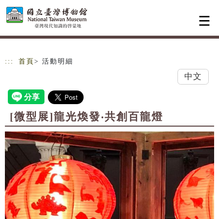
跳到主要內容
網站導覽
:::
首頁
> 活動明細
中文
[微型展]龍光煥發‧共創百龍燈