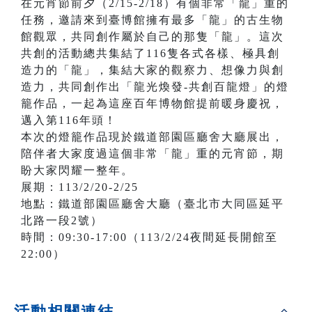
在元宵節前夕（2/15-2/18）有個非常「龍」重的
任務，邀請來到臺博館擁有最多「龍」的古生物
館觀眾，共同創作屬於自己的那隻「龍」。這次
共創的活動總共集結了116隻各式各樣、極具創
造力的「龍」，集結大家的觀察力、想像力與創
造力，共同創作出「龍光煥發-共創百龍燈」的燈
籠作品，一起為這座百年博物館提前暖身慶祝，
邁入第116年頭！
本次的燈籠作品現於鐵道部園區廳舍大廳展出，
陪伴者大家度過這個非常「龍」重的元宵節，期
盼大家閃耀一整年。
展期：113/2/20-2/25
地點：鐵道部園區廳舍大廳（臺北市大同區延平
北路一段2號）
時間：09:30-17:00（113/2/24夜間延長開館至
22:00）
活動相關連結