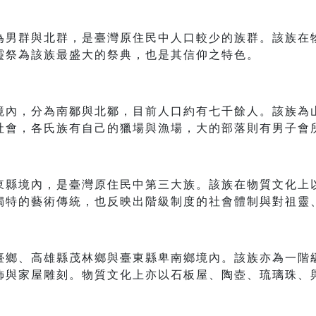
為男群與北群，是臺灣原住民中人口較少的族群。該族在
靈祭為該族最盛大的祭典，也是其信仰之特色。
境內，分為南鄒與北鄒，目前人口約有七千餘人。該族為
社會，各氏族有自己的獵場與漁場，大的部落則有男子會
東縣境內，是臺灣原住民中第三大族。該族在物質文化上
獨特的藝術傳統，也反映出階級制度的社會體制與對祖靈
臺鄉、高雄縣茂林鄉與臺東縣卑南鄉境內。該族亦為一階
飾與家屋雕刻。物質文化上亦以石板屋、陶壺、琉璃珠、