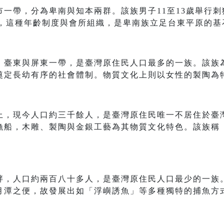
一帶，分為卑南與知本兩群。該族男子11至13歲舉行
禮，這種年齡制度與會所組織，是卑南族立足台東平原的基
、臺東與屏東一帶，是臺灣原住民人口最多的一族。該族
奠定長幼有序的社會體制。物質文化上則以女性的製陶為
上，現今人口約三千餘人，是臺灣原住民唯一不居住於臺
漁船，木雕、製陶與金銀工藝為其物質文化特色。該族稱
畔，人口約兩百八十多人，是臺灣原住民人口最少的一族
月潭之便，故發展出如「浮嶼誘魚」等多種獨特的捕魚方