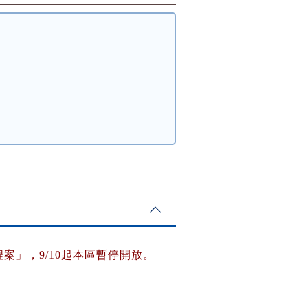
程案」，
9/10
起本區暫停開放。