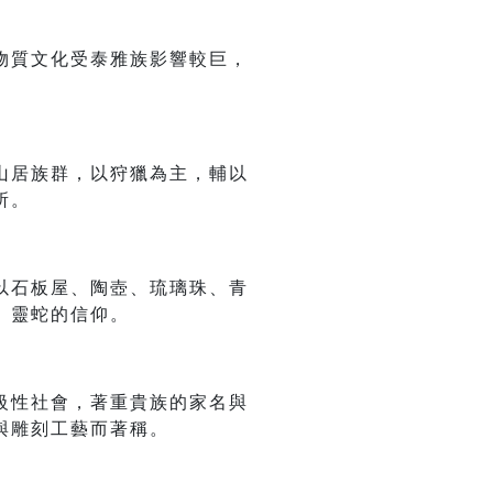
物質文化受泰雅族影響較巨，
山居族群，以狩獵為主，輔以
所。
以石板屋、陶壺、琉璃珠、青
、靈蛇的信仰。
級性社會，著重貴族的家名與
與雕刻工藝而著稱。