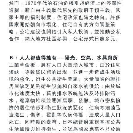
然而，1970年代的石油危機引起經濟上的停滯性
通膨，新自由主義取代原先的政府干預主義、國
家主導的福利制度，住宅政策也隨之轉向。許多
國家開始朝向市場化、住宅自有的方向調整策
略，公宅建設也開始引入私人投資，並推動公私
合作，納入地方社區參與，公宅形式日趨多元。
Ｂ：人人都值得擁有──陽光、空氣、水與廁所
工業革命後，農村人口大量湧入城市，由於住宅
短缺，導致貧民窟的出現，並進一步造成生活環
境的惡化，衍生公共衛生問題。大量簡陋的聯排
房屋缺乏足夠衛生設施和自來水的供給；由於城
市化速度太快，舊的排水系統無法及時排除污
水，廢棄物堆積並逐漸腐爛、發酵。城市密集擁
擠的居住情形和衛生狀況的惡化，使病毒細菌迅
速滋生，傷寒、霍亂等疾病傳播，造成大量人口
死亡。同時期的臺灣，日本總督府重視掌控公共
生活風險與維持衛生，並認為國家應當不只於瘟