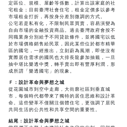
定區位、規模、屋齡等係數，計算出該家庭的社
宅租金；目前臺灣社會住宅，租金定價多以參考
市場租金打折，再按身分差別微調的方式。
公宅若是私有化，不限制民眾買賣，容易演變為
自由市場的金融投資商品。過去臺灣政府會按不
同職業身分別給予不同貸款條件，並將國宅以低
於市場價格銷售給民眾，因此某些位於都市精華
區的國宅，一經推出，立刻蔚為風潮，即使沒有
實際居住需求的國民也大排長龍參加抽籤，一旦
抽中堪比樂透中獎，轉手賣出即有豐厚利潤，形
成所謂「樂透國宅」的現象。
Ｆ：設計革命與夢想之城
從花園城市到空中走廊，大街廓社區到垂直城
市，每個時代都帶來了獨特的居住思維和設計革
命。這些變革不僅關注個體住宅，更強調了居民
共同生活的公共性和共享空間的重要性。
結尾：設計革命與夢想之城