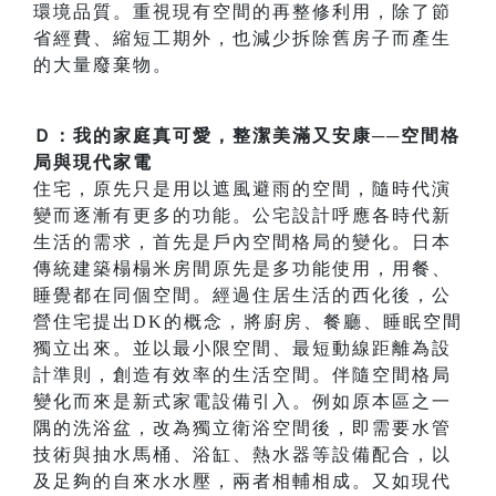
環境品質。重視現有空間的再整修利用，除了節
省經費、縮短工期外，也減少拆除舊房子而產生
的大量廢棄物。
Ｄ：我的家庭真可愛，整潔美滿又安康──空間格
局與現代家電
住宅，原先只是用以遮風避雨的空間，隨時代演
變而逐漸有更多的功能。公宅設計呼應各時代新
生活的需求，首先是戶內空間格局的變化。日本
傳統建築榻榻米房間原先是多功能使用，用餐、
睡覺都在同個空間。經過住居生活的西化後，公
營住宅提出DK的概念，將廚房、餐廳、睡眠空間
獨立出來。並以最小限空間、最短動線距離為設
計準則，創造有效率的生活空間。伴隨空間格局
變化而來是新式家電設備引入。例如原本區之一
隅的洗浴盆，改為獨立衛浴空間後，即需要水管
技術與抽水馬桶、浴缸、熱水器等設備配合，以
及足夠的自來水水壓，兩者相輔相成。又如現代