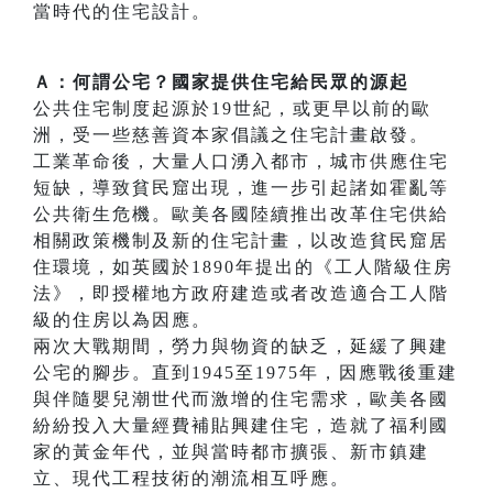
當時代的住宅設計。
Ａ：何謂公宅？國家提供住宅給民眾的源起
公共住宅制度起源於19世紀，或更早以前的歐
洲，受一些慈善資本家倡議之住宅計畫啟發。
工業革命後，大量人口湧入都市，城市供應住宅
短缺，導致貧民窟出現，進一步引起諸如霍亂等
公共衛生危機。歐美各國陸續推出改革住宅供給
相關政策機制及新的住宅計畫，以改造貧民窟居
住環境，如英國於1890年提出的《工人階級住房
法》，即授權地方政府建造或者改造適合工人階
級的住房以為因應。
兩次大戰期間，勞力與物資的缺乏，延緩了興建
公宅的腳步。直到1945至1975年，因應戰後重建
與伴隨嬰兒潮世代而激增的住宅需求，歐美各國
紛紛投入大量經費補貼興建住宅，造就了福利國
家的黃金年代，並與當時都市擴張、新市鎮建
立、現代工程技術的潮流相互呼應。