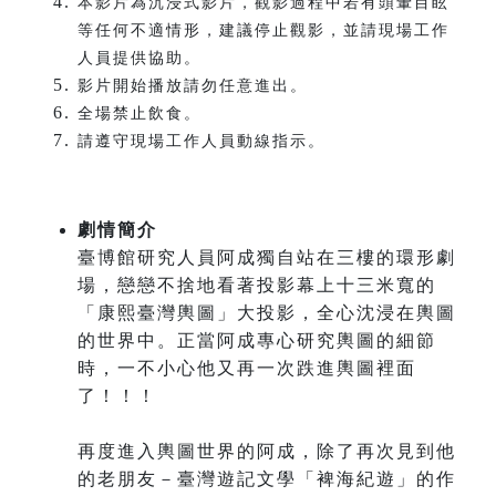
本影片為沉浸式影片，觀影過程中若有頭暈目眩
等任何不適情形，建議停止觀影，並請現場工作
人員提供協助。
影片開始播放請勿任意進出。
全場禁止飲食。
請遵守現場工作人員動線指示。
劇情簡介
臺博館研究人員阿成獨自站在三樓的環形劇
場，戀戀不捨地看著投影幕上十三米寬的
「康熙臺灣輿圖」大投影，全心沈浸在輿圖
的世界中。正當阿成專心研究輿圖的細節
時，一不小心他又再一次跌進輿圖裡面
了！！！
再度進入輿圖世界的阿成，除了再次見到他
的老朋友－臺灣遊記文學「裨海紀遊」的作