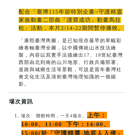
配合「臺博115年節特別企畫~守護精靈
家族動畫二部曲「護寶成功」動畫馬拉
松」活動，本片2/14-22期間暫停播映。
「康熙臺灣輿圖」是已知現存最早的單幅彩
繪卷軸臺灣全圖，以中國傳統山水技法繪
製，內容以寫實手法描繪出17、18世紀臺灣
西部由北到南的山川地形、行政兵備部署、
道路與城鄉生活等景觀，可說是當年臺灣社
會文化生活及清初臺灣地理知識的一個縮
影。
場次資訊
上午：
場次: 開館時間，一天4場次。
10:00、11:00 下午：14:00、
15:00(於「守護精靈-地底人入侵」