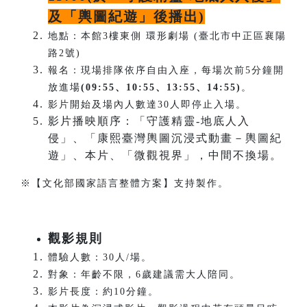
及「輿圖紀遊」後播出)
地點：本館3樓東側 環形劇場 (臺北市中正區襄陽
路2號)
報名：現場排隊依序自由入座，每場次前5分鐘開
放進場
(09:55、10:55、13:55、14:55)
。
影片開始及場內人數達30人即停止入場。
影片播映順序：「守護精靈-地底人入
侵」、「康熙臺灣輿圖沉浸式動畫－輿圖紀
遊」、本片、「微觀視界」，中間不換場。
※【文化部國家語言整體方案】支持製作。
觀影規則
體驗人數：30人/場。
對象：年齡不限，6歲建議需大人陪同。
影片長度：約10分鐘。