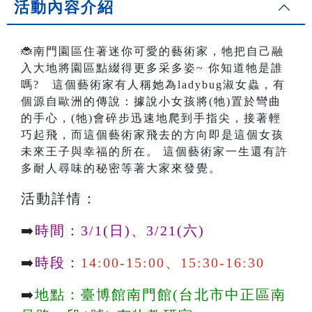
活動內容介紹
🐞南門園區住著迷你可愛的藝術家，牠把自己融
入大地將園區點綴得更多采多姿~ 你知道牠是誰
嗎? 這個藝術家有人稱她為ladybug淑女蟲，有
個源自歐洲的傳說：據說小女孩將(牠)置於彎曲
的手心，(牠)會碎步迅速地爬到手指尖，接著輕
巧起飛，而這個藝術家飛去的方向即是這個女孩
未來王子與幸福的所在。 這個藝術家一生還有許
多耐人尋味的秘密等著大家來發覺。
活動詳情：
➡️
時間：3/1(日)、3/21(六)
➡️
時段：
14:00-15:00、15:30-16:30
➡️
地點：臺博館南門館(台北市中正區南