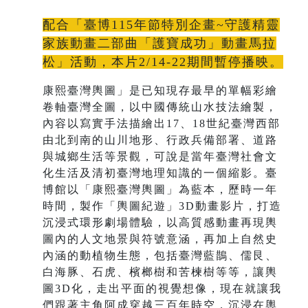
配合「臺博115年節特別企畫~守護精靈
家族動畫二部曲「護寶成功」動畫馬拉
松」活動，本片2/14-22期間暫停播映。
康熙臺灣輿圖」是已知現存最早的單幅彩繪
卷軸臺灣全圖，以中國傳統山水技法繪製，
內容以寫實手法描繪出17、18世紀臺灣西部
由北到南的山川地形、行政兵備部署、道路
與城鄉生活等景觀，可說是當年臺灣社會文
化生活及清初臺灣地理知識的一個縮影。臺
博館以「康熙臺灣輿圖」為藍本，歷時一年
時間，製作「輿圖紀遊」3D動畫影片，打造
沉浸式環形劇場體驗，以高質感動畫再現輿
圖內的人文地景與符號意涵，再加上自然史
內涵的動植物生態，包括臺灣藍鵲、儒艮、
白海豚、石虎、檳榔樹和苦楝樹等等，讓輿
圖3D化，走出平面的視覺想像，現在就讓我
們跟著主角阿成穿越三百年時空，沉浸在輿