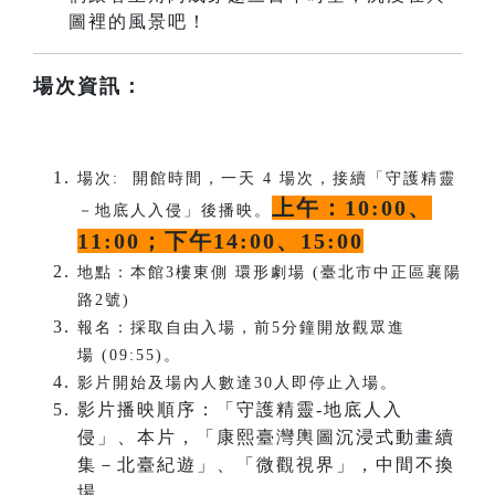
圖裡的風景吧！
場次資訊：
場次: 開館時間，一天 4 場次，接續「守護精靈
上午：10:00、
－地底人入侵」後播映。
11:00；下午14:00、15:00
地點：本館3樓東側 環形劇場 (臺北市中正區襄陽
路2號)
報名：採取自由入場，前5分鐘開放觀眾進
場 (09:55)。
影片開始及場內人數達30人即停止入場。
影片播映順序：「守護精靈-地底人入
侵」、本片，「康熙臺灣輿圖沉浸式動畫續
集－北臺紀遊」、「微觀視界」，中間不換
場。