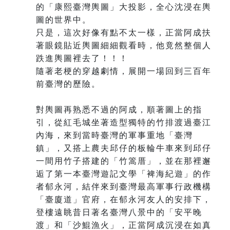
的「康熙臺灣輿圖」大投影，全心沈浸在輿
圖的世界中。
只是，這次好像有點不太一樣，正當阿成扶
著眼鏡貼近輿圖細細觀看時，他竟然整個人
跌進輿圖裡去了！！！
隨著老梗的穿越劇情，展開一場回到三百年
前臺灣的歷險。
對輿圖再熟悉不過的阿成，順著圖上的指
引，從紅毛城坐著造型獨特的竹排渡過臺江
內海，來到當時臺灣的軍事重地「臺灣
鎮」，又搭上農夫邱仔的板輪牛車來到邱仔
一間用竹子搭建的「竹篙厝」，並在那裡邂
逅了第一本臺灣遊記文學「裨海紀遊」的作
者郁永河，結伴來到臺灣最高軍事行政機構
「臺廈道」官府，在郁永河友人的安排下，
登樓遠眺昔日著名臺灣八景中的「安平晚
渡」和「沙鯤漁火」，正當阿成沉浸在如真