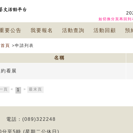
20
如切換分頁再回到
重要公告
我要報名
活動查詢
活動回顧
預
首頁
>申請列表
名稱
預約看展
«
»
一頁
最末頁
1
電話：(089)322248
0分至5時 (星期二公休日)