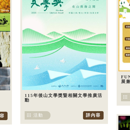
FU
展兼
115年後山文學獎暨相關文學推廣活
動
活動
詳內容
容