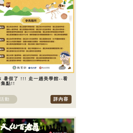
N 暑假了 !!! 走一趟美學館--看
集點!!
活動
詳內容