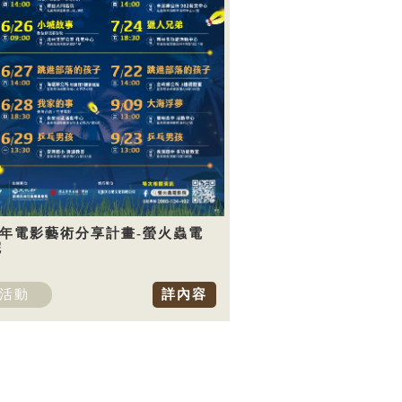
5年電影藝術分享計畫-螢火蟲電
院
活動
詳內容