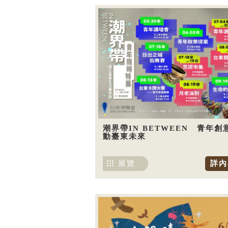
潮界帶IN BETWEEN 青年創
動臺東未來
展覽
詳內