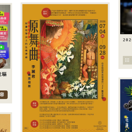
20
意驅
容