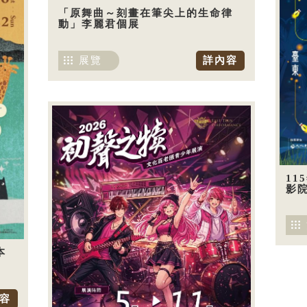
「原舞曲～刻畫在筆尖上的生命律
動」李麗君個展
展覽
詳內容
11
影
本
容