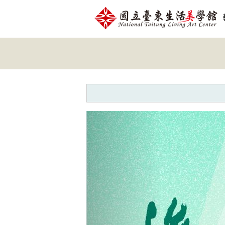
跳到主要內容
網站導覽
網
站
主
題
Previous