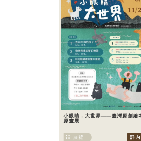
小眼睛．大世界——臺灣原創繪
原畫展
展覽
詳內