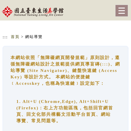
跳到主要內容
網站導覽
Togg
navig
:::
首頁
> 網站導覽
本網站依照「無障礙網頁開發規範」原則設計，遵
循無障礙網站設計之規範提供網頁導盲磚(:::)、網
站導覽 (Site Navigator)、鍵盤快速鍵 (Access
Key) 等設計方式。 本網站的便捷鍵
﹝Accesskey，也稱為快速鍵﹞設定如下：
1. Alt+U (Chrome,Edge), Alt+Shift+U
(Firefox)：右上方功能區塊，包括回官網首
頁、回文化部共構藝文活動平台首頁、網站
導覽、常見問題等。