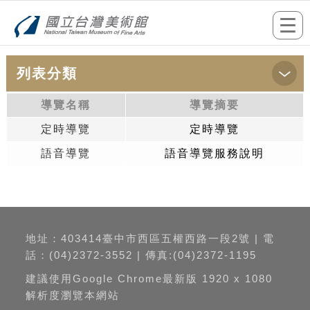
跳到主要內容
網站導覽
前往首頁
Togg
navi
列表分類
:::
首頁
>定時導覽
導覽名稱
導覽摘要
定時導覽
定時導覽
語音導覽
語音導覽服務說明
地址：403414臺中市西區五權西路一段2號 | 電
話：(04)2372-3552 | 傳真:(04)2372-1195
建議使用Google Chrome最新版 1920 x 1080
解析度瀏覽本網站