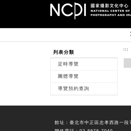
跳到主要內容
網站導覽
前往首頁
:::
列表分類
定時導覽
團體導覽
導覽預約查詢
館址：臺北市中正區忠孝西路一段70
聯絡電話：02-8978-7040