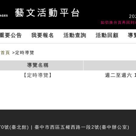
20
如切換分頁再回到
重要公告
我要報名
活動查詢
活動回顧
導
首頁
>定時導覽
導覽名稱
【定時導覽】
週二至週六 14
號(臺北館) | 臺中市西區五權西路一段2號(臺中辦公室)