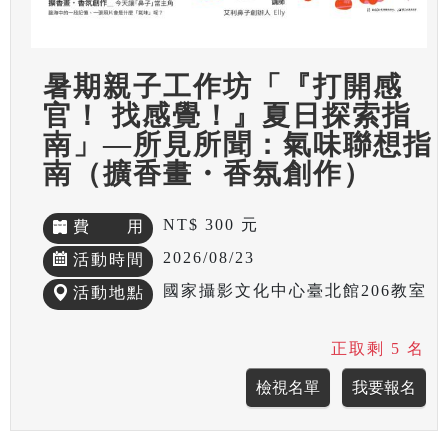
暑期親子工作坊「『打開感
官！ 找感覺！』夏日探索指
南」—所見所聞：氣味聯想指
南（擴香畫・香氛創作）
NT$ 300 元
費 用
2026/08/23
活動時間
國家攝影文化中心臺北館206教室
活動地點
正取剩 5 名