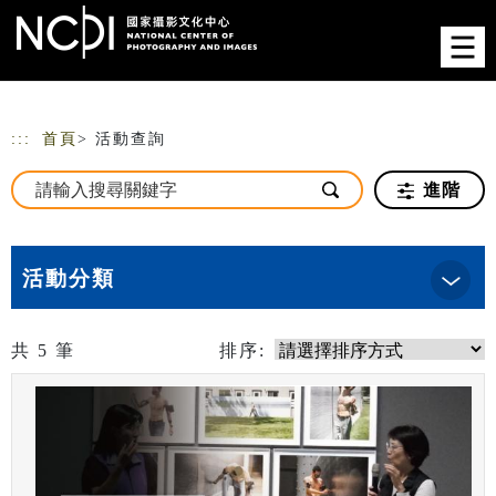
跳到主要內容
網站導覽
:::
首頁
> 活動查詢
進階
活動分類
共
5
筆
排序: