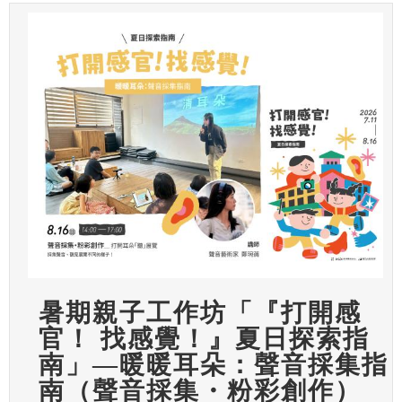
暑期親子工作坊「『打開感
官！ 找感覺！』夏日探索指
南」—暖暖耳朵：聲音採集指
南（聲音採集・粉彩創作）