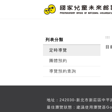
跳到主要內容
網站導覽
前往首頁
:::
列表分類
目
定時導覽
團體預約
導覽預約查詢
地址：242030-新北市新莊區中平路4
最佳瀏覽狀態：建議使用瀏覽器Googl