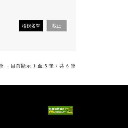
筆 ，目前顯示
1
至
5
筆 / 共 6 筆