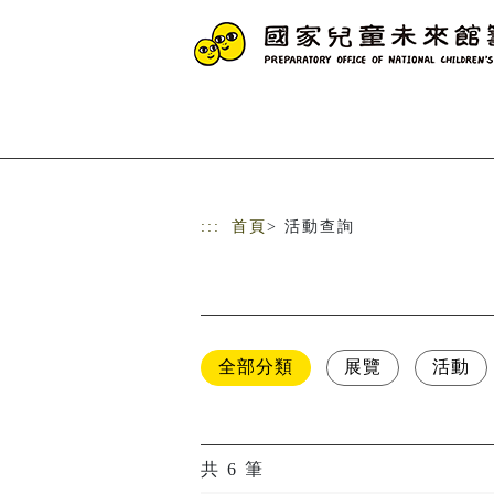
跳到主要內容
網站導覽
:::
首頁
> 活動查詢
全部分類
展覽
活動
共
6
筆