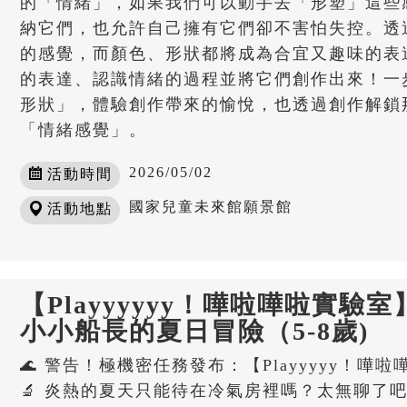
的「情緒」，如果我們可以動手去「形塑」這些
納它們，也允許自己擁有它們卻不害怕失控。透
的感覺，而顏色、形狀都將成為合宜又趣味的表
的表達、認識情緒的過程並將它們創作出來！一
形狀」，體驗創作帶來的愉悅，也透過創作解鎖
「情緒感覺」。
2026/05/02
活動時間
國家兒童未來館願景館
活動地點
【Playyyyyy！嘩啦嘩啦實驗
小小船長的夏日冒險（5-8歲)
🌊 警告！極機密任務發布：【Playyyyy！
🔬 炎熱的夏天只能待在冷氣房裡嗎？太無聊了