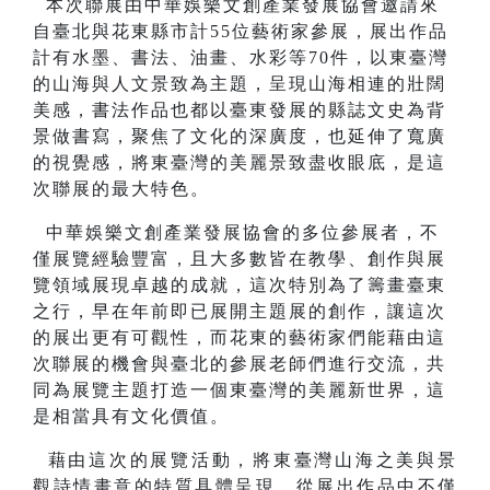
本次聯展由中華娛樂文創產業發展協會邀請來
自臺北與花東縣市計
55
位藝術家參展，展出作品
計有水墨、書法、油畫、水彩等
70
件，以東臺灣
的山海與人文景致為主題，呈現山海相連的壯闊
美感，書法作品也都以臺東發展的縣誌文史為背
景做書寫，聚焦了文化的深廣度，也延伸了寬廣
的視覺感，將東臺灣的美麗景致盡收眼底，是這
次聯展的最大特色。
中華娛樂文創產業發展協會
的多位參展者，不
僅展覽經驗豐富，且大多數皆在教學、創作與展
覽領域展現卓越的成就，這次特別為了籌畫臺東
之行，早在年前即已展開主題展的創作，讓這次
的展出更有可觀性，而花東的藝術家們能藉由這
次聯展的機會與臺北的參展老師們進行交流，共
同為展覽主題打造一個東臺灣的美麗新世界，這
是相當具有文化價值。
藉由這次的展覽活動，將東臺灣山海之美與景
觀詩情畫意的特質具體呈現，從展出作品中不僅