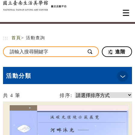
跳到主要內容
網站導覽
:::
首頁
> 活動查詢
進階
活動分類
共
4
筆
排序: