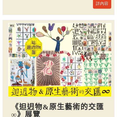
《𨑨迌物&原生藝術的交匯
∞》展覽