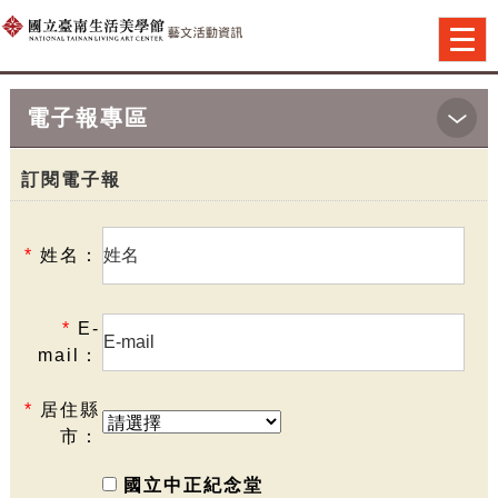
跳到主要內容
網站導覽
前往首頁
Togg
navi
電子報專區
首頁
>訂閱電子報
訂閱電子報
*
姓名：
*
E-
mail：
*
居住縣
市：
國立中正紀念堂