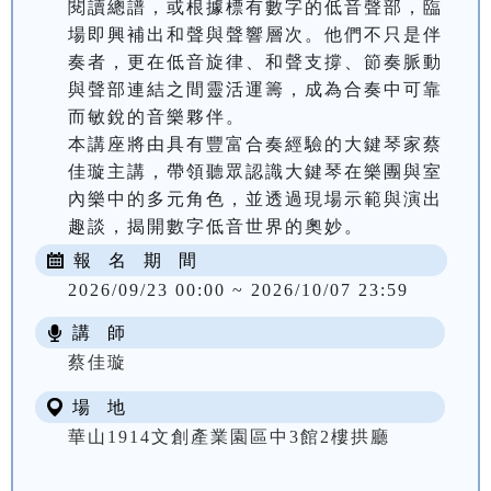
閱讀總譜，或根據標有數字的低音聲部，臨
場即興補出和聲與聲響層次。他們不只是伴
奏者，更在低音旋律、和聲支撐、節奏脈動
與聲部連結之間靈活運籌，成為合奏中可靠
而敏銳的音樂夥伴。

本講座將由具有豐富合奏經驗的大鍵琴家蔡
佳璇主講，帶領聽眾認識大鍵琴在樂團與室
內樂中的多元角色，並透過現場示範與演出
趣談，揭開數字低音世界的奧妙。
報 名 期 間
2026/09/23 00:00 ~ 2026/10/07 23:59
講 師
蔡佳璇
場 地
華山1914文創產業園區中3館2樓拱廳