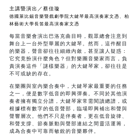
主講暨演出／蔡佳璇
德國萊比錫音樂暨戲劇學院大鍵琴最高演奏家文憑、柏
林藝術大學長笛最高演奏家文憑
每當音樂會演出巴洛克曲目時，觀眾總會注意到
舞台上一台外型華麗的大鍵琴。然而，這件醒目
的樂器，聲音卻往往細緻內斂，甚至讓人疑惑：
它究竟扮演什麼角色？但對樂團音樂家而言，負
責演奏這件「謎樣樂器」的大鍵琴家，卻往往是
不可或缺的存在。
在樂團與室內樂合奏中，大鍵琴家最重要的任務
之一，便是數字低音的即興彈奏。不同於其他演
奏者擁有獨立分譜，大鍵琴家常需閱讀總譜，或
根據標有數字的低音聲部，臨場即興補出和聲與
聲響層次。他們不只是伴奏者，更在低音旋律、
和聲支撐、節奏脈動與聲部連結之間靈活運籌，
成為合奏中可靠而敏銳的音樂夥伴。