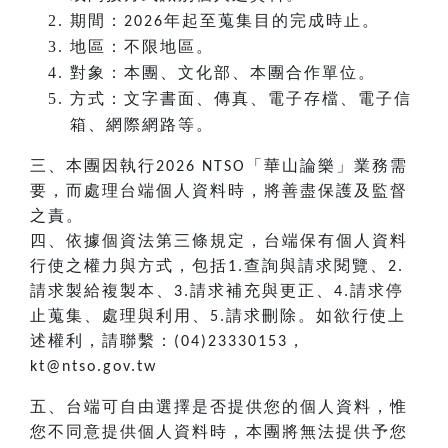
期間：
年起至蒐集目的完成時止。
2026
地區：不限地區。
對象：本團、文化部、本團合作單位。
方式：文字書面、傳真、電子存檔、電子信
箱、網際網路等。
三、本團因執行
「華山論樂」業務需
2026 NTSO
要，而處理台端個人資料時，將善盡保護及監督
之責。
四、依據個資法第三條規定，台端保有個人資料
行使之權力與方式，包括
查詢與請求閱覽、
1.
2.
請求製給複製本、
請求補充與更正、
請求停
3.
4.
止蒐集、處理與利用、
請求刪除。如欲行使上
5.
述權利，請聯繫：
，
(04)23330153
kt@ntso.gov.tw
五、台端可自由選擇是否提供您的個人資料，惟
您不同意提供個人資料時，本團將無法提供予您