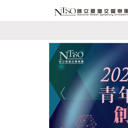
跳到主要內容
網站導覽
網
站
Previous
主
題