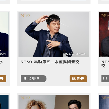
水
NTSO 馬勒第五—水藍與國臺交
NT
交
去
音樂會
購票去