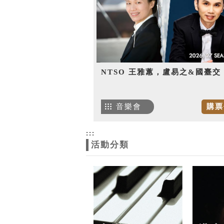
NTSO 王雅蕙，盧易之&國臺交
音樂會
購票
:::
活動分類