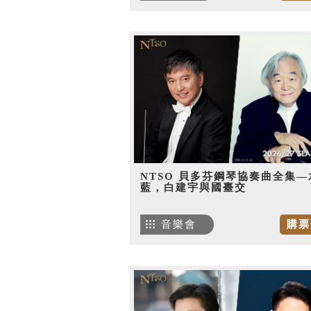
NTSO 貝多芬鋼琴協奏曲全集—
藍，白建宇與國臺交
音樂會
購票