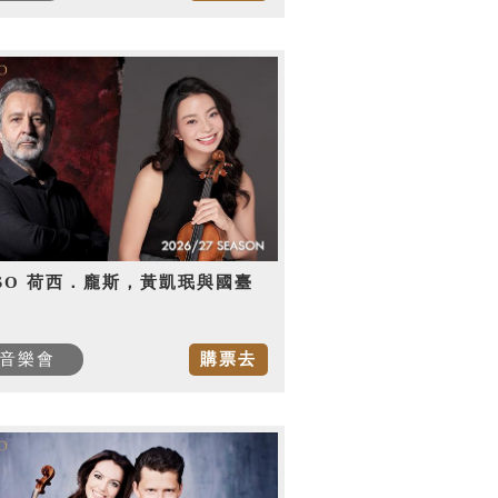
SO 荷西．龐斯，黃凱珉與國臺
音樂會
購票去