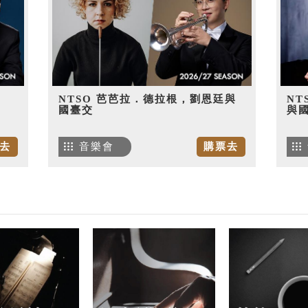
NTSO 芭芭拉．德拉根，劉恩廷與
NT
國臺交
與
去
音樂會
購票去