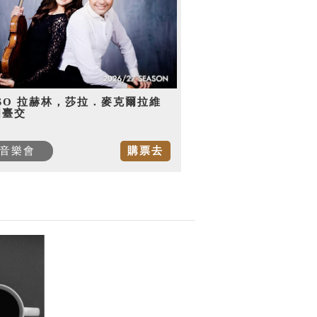
SO 拉赫林，莎拉．麥克爾拉維
國臺交
音樂會
購票去