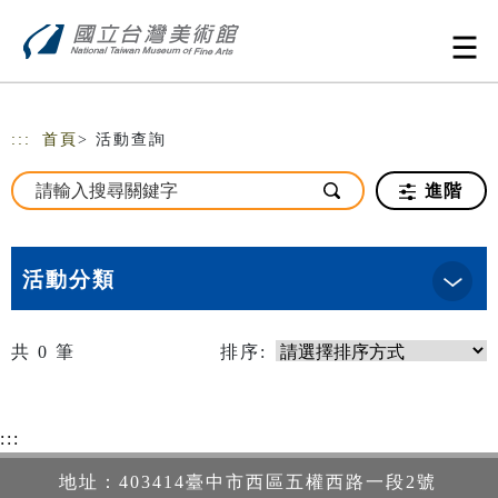
跳到主要內容
網站導覽
:::
首頁
> 活動查詢
進階
活動分類
共
0
筆
排序:
:::
地址：403414臺中市西區五權西路一段2號