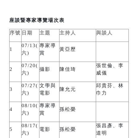
座談暨專家導覽場次表
序號
日期
主題
主持人
與談人
07/13(
專家導
1
黃亞歷
六)
賞
07/20(
張世倫、李
2
攝影
陳佳琦
六)
威儀
07/27(
文學與
邱貴芬、林
3
陳允元
六)
電影
巾力
08/10(
專家導
4
孫松榮
六)
賞
08/17(
張昌彥、李
5
電影
孫松榮
六)
道明