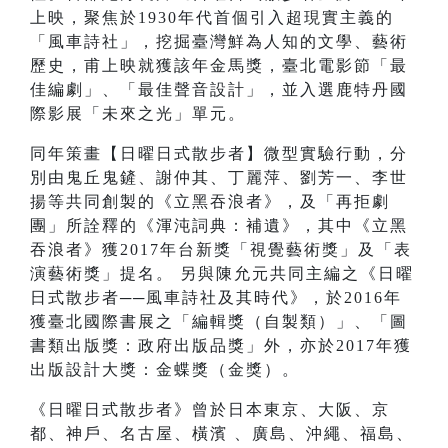
上映，聚焦於1930年代首個引入超現實主義的
「風車詩社」，挖掘臺灣鮮為人知的文學、藝術
歷史，甫上映就獲該年金馬獎，臺北電影節「最
佳編劇」、「最佳聲音設計」，並入選鹿特丹國
際影展「未來之光」單元。
同年策畫【日曜日式散步者】微型實驗行動，分
別由鬼丘鬼鏟、謝仲其、丁麗萍、劉芳一、李世
揚等共同創製的《立黑吞浪者》，及「再拒劇
團」所詮釋的《渾沌詞典：補遺》，其中《立黑
吞浪者》獲2017年台新獎「視覺藝術獎」及「表
演藝術獎」提名。 另與陳允元共同主編之《日曜
日式散步者──風車詩社及其時代》，於2016年
獲臺北國際書展之「編輯獎（自製類）」、「圖
書類出版獎：政府出版品獎」外，亦於2017年獲
出版設計大獎：金蝶獎（金獎）。
《日曜日式散步者》曾於日本東京、大阪、京
都、神戶、名古屋、橫濱 、廣島、沖繩、福島、