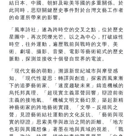
結日本、中國、朝鮮及歐美等國的多重關係。於
此同時，思辯關鍵歷史事件對於台灣文藝工作者
的命運所帶來的影響。
「風車詩社」遂為跨時空的交叉之點，位於歷史
星團中，再次閃爍光芒。以之為中心，打破線性
時空，往外運動，遍歷戰前與戰時的文學、美
術、劇場、攝影、音樂、電影等藝術範式的歷史
脈動，探測並接收十個發自世界的電波。
「現代文藝的萌動」溯源新世紀城市與摩登感
知、「現代性凝思：轉譯與創造」探索西風東漸
下的追夢藝術家、「速度趨駛未來」鑄造機械的
烏托邦真理、「超現實主義眾聲回響」辯證前衛
主義的接地氣、「機械文明文藝幻景」築起新精
神藝術家的跨地藝術實踐、「文學－反殖民之
聲」見證藝術結社運動的文化反抗、「藝術與現
實的辯證」思索美學與政治之間的距離、「地方
色彩與異國想像」著墨在地與異域的視差、「戰