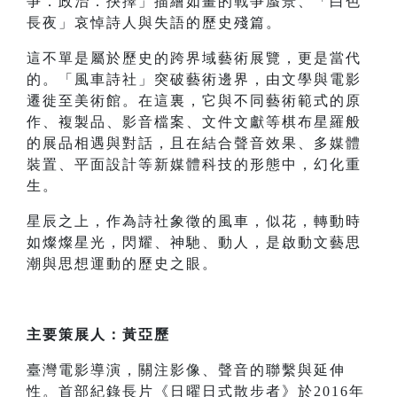
爭．政治．抉擇」描繪如畫的戰爭蜃景、「白色
長夜」哀悼詩人與失語的歷史殘篇。
這不單是屬於歷史的跨界域藝術展覽，更是當代
的。「風車詩社」突破藝術邊界，由文學與電影
遷徙至美術館。在這裏，它與不同藝術範式的原
作、複製品、影音檔案、文件文獻等棋布星羅般
的展品相遇與對話，且在結合聲音效果、多媒體
裝置、平面設計等新媒體科技的形態中，幻化重
生。
星辰之上，作為詩社象徵的風車，似花，轉動時
如燦燦星光，閃耀、神馳、動人，是啟動文藝思
潮與思想運動的歷史之眼。
主要策展人：黃亞歷
臺灣電影導演，關注影像、聲音的聯繫與延伸
性。首部紀錄長片《日曜日式散步者》於2016年