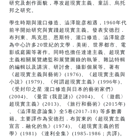
研究及創作面貌，專攻超現實主義、童話、烏托
邦之研究。
學生時期與瀧口修造、澁澤龍彦相遇，1960年代
前半開始研究與實踐超現實主義。發表安德烈．
布列東、馬克思、恩斯特、瀧口修造、澁澤龍彦
為中心許多20世紀的文學．美術、世界都市、電
影或庭園等著作。同時也擔任達達主義、超現實
主義相關展覽總監和展覽圖錄的執筆、雜誌特輯
的編輯以及講演、研討會、攝影個展等。著有
《超現實主義與藝術》(1976)、《超現實主義與
小說》(1979)、《何謂超現實主義》(1996年)、
《受封印之星 瀧口修造與日本的藝術家們》
(2004)、《曼雷 (我是謎)》(2004)、《〈遊戲〉
超現實主義》(2013)、《旅行和藝術》(2015年)
、《澁澤龍彦論集》全5卷(2017-18) 等多數書
籍。主要譯作為安德烈．布賀東的《超現實主義
宣言．融化的魚》(1974)、《超現實主義的哲
學》(1981) 《達利全集》(1985-1986；共譯)。