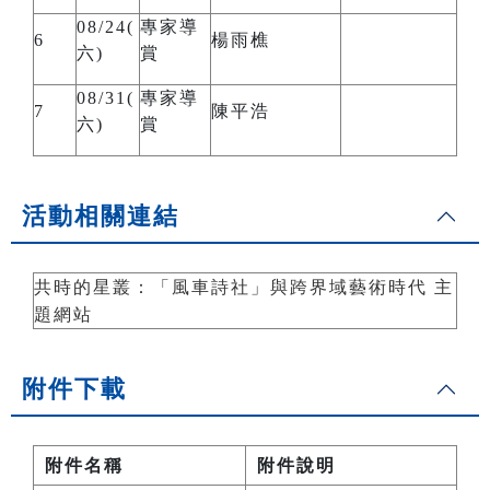
08/24(
專家導
6
楊雨樵
六)
賞
08/31(
專家導
7
陳平浩
六)
賞
活動相關連結
共時的星叢：「風車詩社」與跨界域藝術時代 主
題網站
附件下載
附件名稱
附件說明