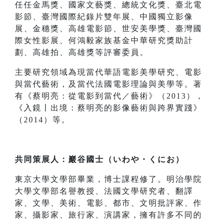
任任金馬獎、國家文藝獎、總統文化獎、臺北電
影節、臺灣國際紀錄片雙年展、中國獨立影像
展、金穗獎、高雄電影節、世安美學獎、臺灣國
際女性影展、何鴻毅家族基金中華研究獎助計
劃、高雄拍、高雄獎等評審委員。
主要研究領域為現當代華語電影美學研究、電影
與當代藝術，及當代法國電影理論與美學等。著
有《蔡明亮：從電影到當代／藝術》（2013），
《入鏡丨出境：蔡明亮的影像藝術與跨界實踐》
（2014）等。
共同策展人：巖谷國士（いわや・くにお）
東京大學文學部畢業，博士課程修了。明治學院
大學文學部名譽教授、法國文學研究者、翻譯
家、文學、美術、電影、都市、文明批評家、作
家、攝影家、旅行家、演講家，擁有許多不同的