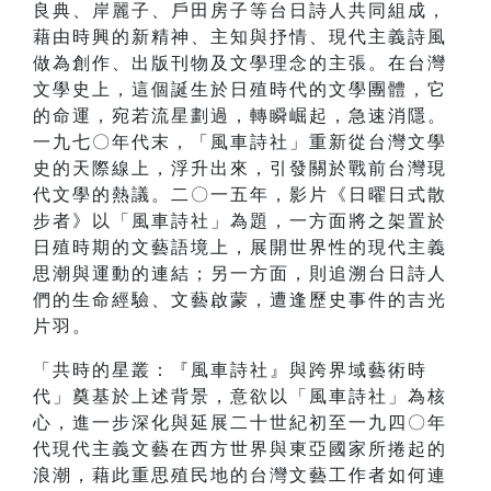
良典、岸麗子、戶田房子等台日詩人共同組成，
藉由時興的新精神、主知與抒情、現代主義詩風
做為創作、出版刊物及文學理念的主張。在台灣
文學史上，這個誕生於日殖時代的文學團體，它
的命運，宛若流星劃過，轉瞬崛起，急速消隱。
一九七〇年代末，「風車詩社」重新從台灣文學
史的天際線上，浮升出來，引發關於戰前台灣現
代文學的熱議。二〇一五年，影片《日曜日式散
步者》以「風車詩社」為題，一方面將之架置於
日殖時期的文藝語境上，展開世界性的現代主義
思潮與運動的連結；另一方面，則追溯台日詩人
們的生命經驗、文藝啟蒙，遭逢歷史事件的吉光
片羽。
「共時的星叢：『風車詩社』與跨界域藝術時
代」奠基於上述背景，意欲以「風車詩社」為核
心，進一步深化與延展二十世紀初至一九四〇年
代現代主義文藝在西方世界與東亞國家所捲起的
浪潮，藉此重思殖民地的台灣文藝工作者如何連