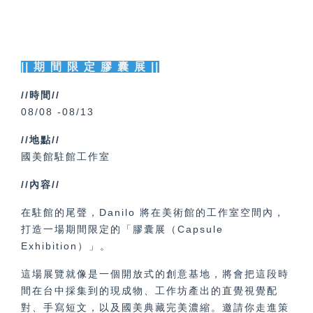
|| 期 間 限 定 膠 囊 展 ||
//時間//
08/08 -08/13
//地點//
國美館駐館工作室
//內容//
在駐館的尾聲，Danilo 將在美術館的工作室空間內，
打造一場期間限定的「膠囊展（Capsule
Exhibition）」。
這場展覽就像是一個開放式的創意基地，將會把這段時
間在台中採集到的現成物、工作坊產出的直覺視覺配
對、手寫短文，以及國美典藏完美濃縮。邀請你走進策