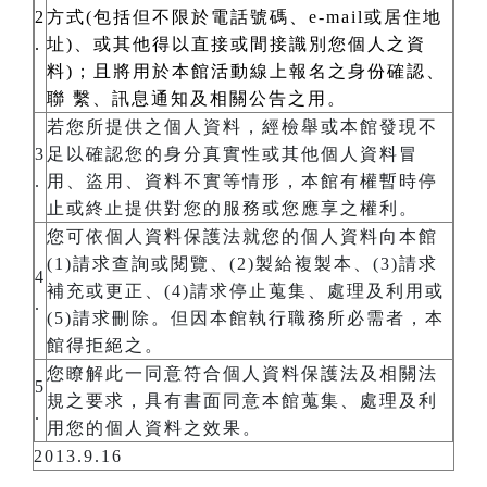
2
方式(包括但不限於電話號碼、e-mail或居住地
.
址)、或其他得以直接或間接識別您個人之資
料)；且將用於本館活動線上報名之身份確認、
聯 繫、訊息通知及相關公告之用。
若您所提供之個人資料，經檢舉或本館發現不
3
足以確認您的身分真實性或其他個人資料冒
.
用、盜用、資料不實等情形，本館有權暫時停
止或終止提供對您的服務或您應享之權利。
您可依個人資料保護法就您的個人資料向本館
(1)請求查詢或閱覽、(2)製給複製本、(3)請求
4
補充或更正、(4)請求停止蒐集、處理及利用或
.
(5)請求刪除。但因本館執行職務所必需者，本
館得拒絕之。
您瞭解此一同意符合個人資料保護法及相關法
5
規之要求，具有書面同意本館蒐集、處理及利
.
用您的個人資料之效果。
2013.9.16