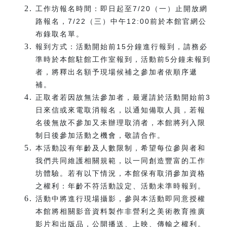
工作坊報名時間：即日起至7/20（一）止開放網
路報名，7/22（三）中午12:00前於本館官網公
布錄取名單。
報到方式：活動開始前15分鐘進行報到，請務必
準時於本館駐館工作室報到，活動前5分鐘未報到
者，將釋出名額予現場候補之參加者依順序遞
補。
正取者若因故無法參加者，最遲請於活動開始前3
日來信或來電取消報名，以通知備取人員，若報
名後無故不參加又未辦理取消者，本館將列入限
制日後參加活動之機會，敬請合作。
本活動設有年齡及人數限制，希望每位參與者和
我們共同維護相關規範，以一同創造豐富的工作
坊體驗。若有以下情況，本館保有取消參加資格
之權利：年齡不符活動設定、活動未準時報到。
活動中將進行現場攝影，參與本活動即同意授權
本館將相關影音資料製作非營利之美術教育推廣
影片和出版品，公開播送、上映、傳輸之權利。