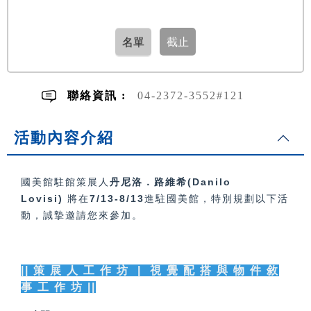
聯絡資訊 :
04-2372-3552#121
活動內容介紹
國美館駐館策展人
丹尼洛．路維希(Danilo
Lovisi)
將在
7/13-8/13
進駐國美館，特別規劃以下活
動，誠摯邀請您來參加。
|| 策 展 人 工 作 坊 | 視 覺 配 搭 與 物 件 敘
事 工 作 坊 ||