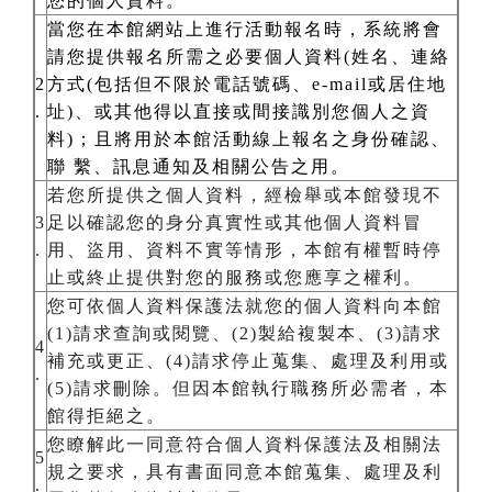
您的個人資料。
當您在本館網站上進行活動報名時，系統將會
請您提供報名所需之必要個人資料(姓名、連絡
2
方式(包括但不限於電話號碼、e-mail或居住地
.
址)、或其他得以直接或間接識別您個人之資
料)；且將用於本館活動線上報名之身份確認、
聯 繫、訊息通知及相關公告之用。
若您所提供之個人資料，經檢舉或本館發現不
3
足以確認您的身分真實性或其他個人資料冒
.
用、盜用、資料不實等情形，本館有權暫時停
止或終止提供對您的服務或您應享之權利。
您可依個人資料保護法就您的個人資料向本館
(1)請求查詢或閱覽、(2)製給複製本、(3)請求
4
補充或更正、(4)請求停止蒐集、處理及利用或
.
(5)請求刪除。但因本館執行職務所必需者，本
館得拒絕之。
您瞭解此一同意符合個人資料保護法及相關法
5
規之要求，具有書面同意本館蒐集、處理及利
.