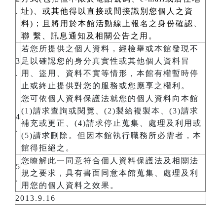
.
址)、或其他得以直接或間接識別您個人之資
料)；且將用於本館活動線上報名之身份確認、
聯 繫、訊息通知及相關公告之用。
若您所提供之個人資料，經檢舉或本館發現不
3
足以確認您的身分真實性或其他個人資料冒
.
用、盜用、資料不實等情形，本館有權暫時停
止或終止提供對您的服務或您應享之權利。
您可依個人資料保護法就您的個人資料向本館
(1)請求查詢或閱覽、(2)製給複製本、(3)請求
4
補充或更正、(4)請求停止蒐集、處理及利用或
.
(5)請求刪除。但因本館執行職務所必需者，本
館得拒絕之。
您瞭解此一同意符合個人資料保護法及相關法
5
規之要求，具有書面同意本館蒐集、處理及利
.
用您的個人資料之效果。
2013.9.16