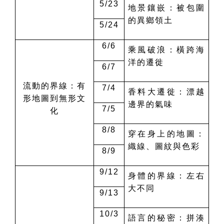
5/23
地景鑲嵌：被包圍
的異鄉領土
5/24
6/6
乘風破浪：橫跨海
洋的遷徙
6/7
流動的界線：有
7/4
香料大遷徙：漂越
形地圖到無形文
邊界的氣味
7/5
化
8/8
穿在身上的地圖：
織線、圖紋與色彩
8/9
9/12
身體的界線：左右
大不同
9/13
10/3
語言的秘密：拼湊