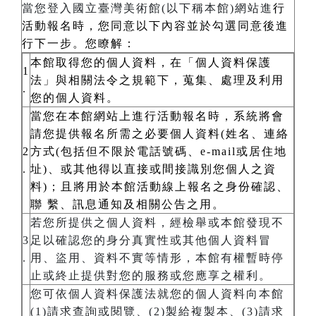
當您登入國立臺灣美術館(以下稱本館)網站進
行
活動報名時，您同意以下內容並於勾選同意後進
行下一步。您瞭解：
本館取得您的個人資料，在「個人資料保護
1
法」與相關法令之規範下，蒐集、處理及利用
.
您的個人資料。
當您在本館網站上進行活動報名時，系統將會
請您提供報名所需之必要個人資料(姓名、連絡
2
方式(包括但不限於電話號碼、e-mail或居住地
.
址)、或其他得以直接或間接識別您個人之資
料)；且將用於本館活動線上報名之身份確認、
聯 繫、訊息通知及相關公告之用。
若您所提供之個人資料，經檢舉或本館發現不
3
足以確認您的身分真實性或其他個人資料冒
.
用、盜用、資料不實等情形，本館有權暫時停
止或終止提供對您的服務或您應享之權利。
您可依個人資料保護法就您的個人資料向本館
(1)請求查詢或閱覽、(2)製給複製本、(3)請求