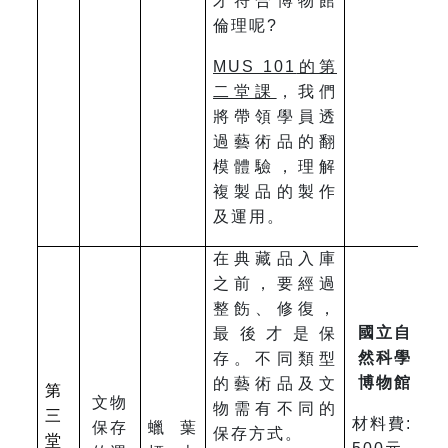
才符合博物館
倫理呢?
MUS 101
的第
二堂課
，我們
將帶領學員透
過藝術品的翻
模體驗，理解
複製品的製作
及運用。
在典藏品入庫
之前，要經過
整飭、修復，
國立自
最後才是保
然科學
存。不同類型
博物館
的藝術品及文
第
文物
物需有不同的
三
材料費:
保存
蠟葉
保存方式。
堂