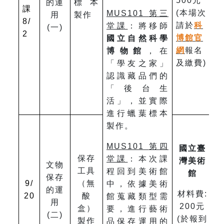
500元
的運
標本
課
(本場次
MUS101
第三
用
製作
8/
請於
科
堂課
：將移師
(一)
2
博館官
國立自然科學
網
報名
博物館
，在
及繳費)
「學友之家」
認識藏品們的
「後台生
活」，並實際
進行蠟葉標本
製作。
MUS101
第四
國立臺
保存
堂課
：本次課
灣美術
文物
工具
程回到美術館
館
保存
9/
（無
中，依據美術
的運
材料費:
20
酸
館蒐藏類型需
用
200元
盒）
要，進行藝術
(二)
(於報到
製作
品保存運用的