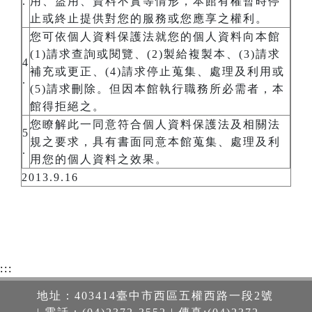
.
用、盜用、資料不實等情形，本館有權暫時停
止或終止提供對您的服務或您應享之權利。
您可依個人資料保護法就您的個人資料向本館
(1)請求查詢或閱覽、(2)製給複製本、(3)請求
4
補充或更正、(4)請求停止蒐集、處理及利用或
.
(5)請求刪除。但因本館執行職務所必需者，本
館得拒絕之。
您瞭解此一同意符合個人資料保護法及相關法
5
規之要求，具有書面同意本館蒐集、處理及利
.
用您的個人資料之效果。
2013.9.16
:::
地址：403414臺中市西區五權西路一段2號