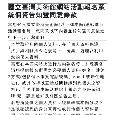
國立臺灣美術館網站活動報名系
統個資告知暨同意條款
當您登入國立臺灣美術館(以下稱本館)網站進
行
活動報名時，您同意以下內容並於勾選同意後進
行下一步。您瞭解：
本館取得您的個人資料，在「個人資料保護
1
法」與相關法令之規範下，蒐集、處理及利用
.
您的個人資料。
當您在本館網站上進行活動報名時，系統將會
請您提供報名所需之必要個人資料(姓名、連絡
2
方式(包括但不限於電話號碼、e-mail或居住地
.
址)、或其他得以直接或間接識別您個人之資
料)；且將用於本館活動線上報名之身份確認、
聯 繫、訊息通知及相關公告之用。
若您所提供之個人資料，經檢舉或本館發現不
3
足以確認您的身分真實性或其他個人資料冒