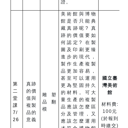
證。
美術館與博物
館是否只能典
藏真跡呢? 真
跡的價值要如
何認定? 在製
圖及印刷更臻
進步的現代，
製作生產複製
品更加容易，
甚至可以運用
國立臺
第
真跡
更為堅固持久
灣美術
二
的價
的材料。可大
館
雕塑
堂
值與
量生產的複製
品翻
材料費:
課
複製
品應該怎麼區
模
100元
7/
品的
分及管理，又
(於報到
26
意義
應該怎麼運用
時繳交)