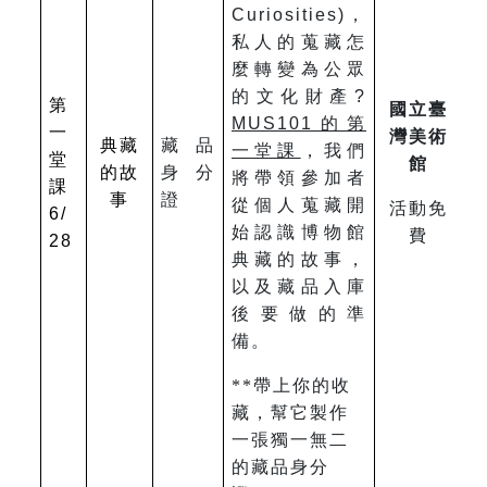
Curiosities)，
私人的蒐藏怎
麼轉變為公眾
的文化財產?
第
國立臺
MUS101
的第
一
灣美術
典藏
藏品
一堂課
，我們
堂
館
的故
身分
將帶領參加者
課
事
證
從個人蒐藏開
活動免
6/
始認識博物館
費
28
典藏的故事，
以及藏品入庫
後要做的準
備。
**
帶上你的收
藏，幫它製作
一張獨一無二
的藏品身分