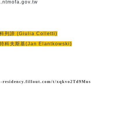
tmofa.gov.tw
諦 (Giulia Colletti)
特科夫斯基
(Jan Elantkowski)
l-residency.fillout.com/t/xqkvo2Td9Mus