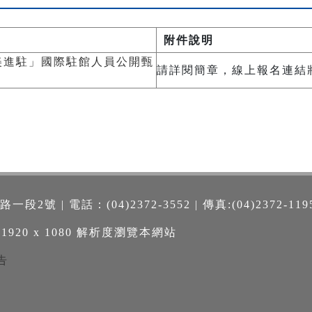
附件說明
國美進駐」國際駐館人員公開甄
請詳閱簡章，線上報名連結將於
號 | 電話：(04)2372-3552 | 傳真:(04)2372-119
 1920 x 1080 解析度瀏覽本網站
告