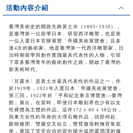
活動內容介紹
臺灣美術史的開路先鋒黃土水（1895~1930），
是臺灣第一位留學日本、研習西洋雕塑，也是第
一位入選日本官辦展覽「帝國美術展覽會」且多
達4次的藝術家。他是臺灣第一代西洋雕塑家，日
治時期留學與創作實踐最具代表性的人物，引領
了眾多臺灣青年的藝術創作之路，開啟了臺灣的
新美術時代。
〈甘露水〉是黃土水最具代表性的作品之一，作
於1919年，1921年入選日本「帝國美術展覽會」
第三回，1922年於「平和紀念東京博覽會—臺灣
館」展出。在當時，即便日本雕刻界也少有以女
性裸體為主體的作品。這件172 x 80 x 38公分，
與東方女性約等身的大理石雕作品，頭部仰起、
眼睛微閉、雙腿交叉站立，雙臂微張輕撫背靠底
座，展現了堂堂自信的迎向陽光或雨露潤澤的儀