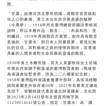
態。
「甘露」如佛法洗去塵埃煩惱，是觀世音菩薩點
化人心的象徵。黃土水出生於宗教鼎盛的艋舺
（今萬華），1914年尚在臺灣總督府國語學校就
讀時，即以木雕作品〈觀音〉、〈布袋和尚〉受
到矚目。1919年再挑戰官方展覽，創作具有觀音
意涵的〈甘露水〉與日本人同臺競賽，展現出無
比的自信，與對藝術之路的憧憬與期待，並透過
具象的人體表達對生命與藝術靈魂的觀照。
1930年黃土水離世後，其夫人黃廖秋桂女士於隔
年將此作致贈予剛落成的臺灣教育會館（戰後曾
為省議會短暫使用，現為二二八國家紀念館），
1958年臺灣臨時省議會搬遷中部時，為張鴻標醫
師與家屬意外保存逾60年，2021年在蔡英文總統
見證下，張醫師後代遵其遺志歸還國家，文化部
於2023年2月14日發布文授資局物字第
11230014541號公告，指定〈甘露水〉為「國