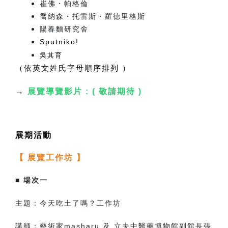
崔佛・帕格倫
喬納森・托雷斯・羅德里格斯
陽春麵研究舍
Sputniko!
吳其育
（依英文姓氏字母順序排列 ）
→
展覽導覽影片 : ( 敬請期待 )
展期活動
【 展覽工作坊 】
■
場次一
主題：
今天吃土了嗎？工作坊
講師：
藝術家masharu 及 立夫中醫藥博物館副館長張