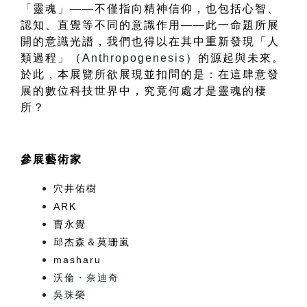
「
靈魂」
——
不僅指向精神信仰，也包括心智、
認知、直覺等不同的意識作用
——
此一命題所展
開的意識光譜，我們也得以在其中重新發現「人
類過程」（
Anthropogenesis
）的源起與未來。
於此，本展覽所欲展現並扣問的是：在這肆意發
展的數位科技世界中，究竟何處才是靈魂的棲
所？
參展藝術家
穴井佑樹
ARK
曺永覺
邱杰森＆莫珊嵐
masharu
沃倫・奈迪奇
吳珠榮