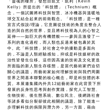
「靈魂的棲所」發想自凱文・凱利（
Kevin
Kelly
）所提出的「科技體」（
Technium
）概
念，一個試圖將科技與智慧、冰冷機器與溫暖地
球交互結合起來的前衛觀念。「科技體」是一種
宣言式假說
/
理論，它意圖從技術的角度去整合人
造的與自然的世界，並且將科技視為人的心智之
延伸
——
如巨大的有機體般
——
參與且激發了一
系列的進化過程，而人類也反過來被包裹於其
中。此「科技體」於社會之中的擾動是多面向
的，不論是人類經驗感知，抑或是科技媒材的政
治性皆發生位移。這些因高速的技術及文化更迭
所面臨的新人類生存樣態，是當代藝術家們迫切
關心的議題，而藝術家如何理解技術與我們周圍
世界之間基本聯繫的核心概念，即是科技體的本
質。本展邀集國內外共
12
組藝術家在此背景下所
發展的反身性思考與創作實踐，探究人工智慧、
生物技術、後生態系統、數位民主、後網路社會
等諸多看似分裂卻彼此相關的議題。除了能進一
步理解科技的侷限與潛力外，另一方面，藉由