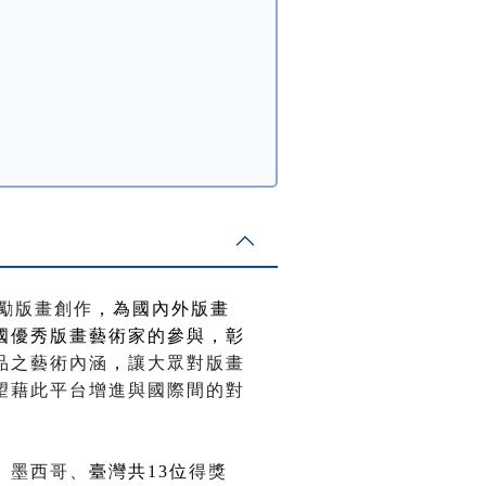
勵版畫創作
，為國內外版畫
國優秀版畫藝術家的參與，彰
品之藝術內涵
，
讓大眾對版畫
望藉此平台增進與國際間的對
、墨西哥、
臺灣共
13
位
得獎