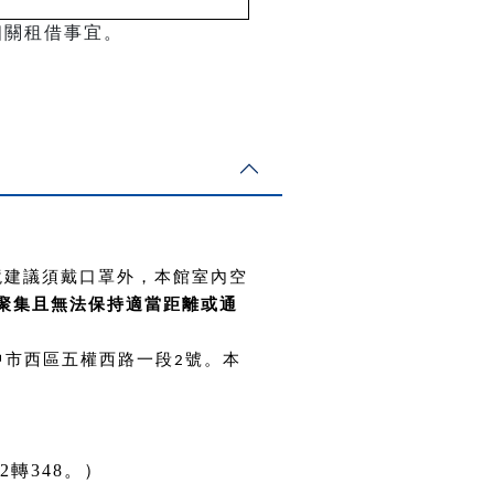
相關租借事宜。
境建議須戴口罩外，本館室內空
聚集且無法保持適當距離或通
中市西區五權西路一段
號。本
2
552轉348。）