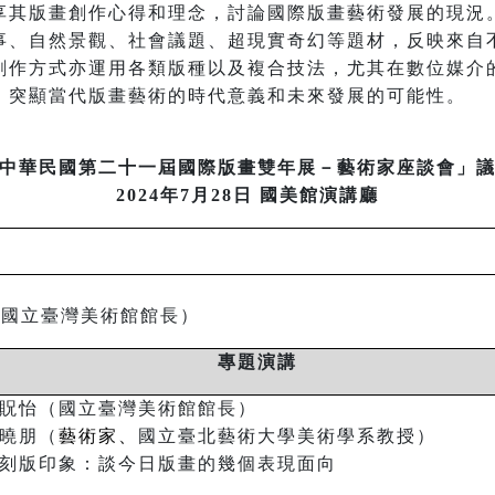
享其版畫創作心得和理念，討論國際版畫藝術發展的現況
事、自然景觀、社會議題、超現實奇幻等題材，反映來自
創作方式亦運用各類版種以及複合技法，尤其在數位媒介
，突顯當代版畫藝術的時代意義和未來發展的可能性。
中華民國第二十一屆國際版畫雙年展－藝術家座談會
」
2024
年
7
月
28
日
國美館演講廳
詞
（國立臺灣美術館館長）
專題演講
貺怡（國立臺灣美術館館長）
曉朋（
藝術家、
國立臺北藝術大學美術學系教授）
刻版印象：談今日版畫的幾個表現面向