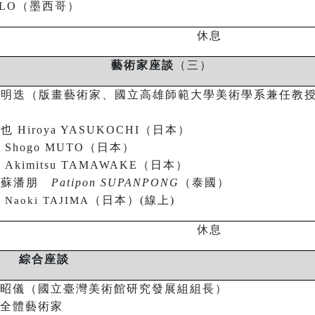
LLO
（墨西哥）
休息
藝術家座談
（三）
楊明迭（
版畫藝術家、
國立高雄師範大學美術學系兼任教
：
裕也
Hiroya YASUKOCHI
（日本）
悟
Shogo MUTO
（日本）
光
Akimitsu TAMAWAKE
（日本）
．蘇潘朋
Patipon SUPANPONG
（泰國）
樹
（日本）
(
線上
)
Naoki TAJIMA
休息
綜合座談
昭儀（國立臺灣美術館研究發展組組長）
全體藝術家