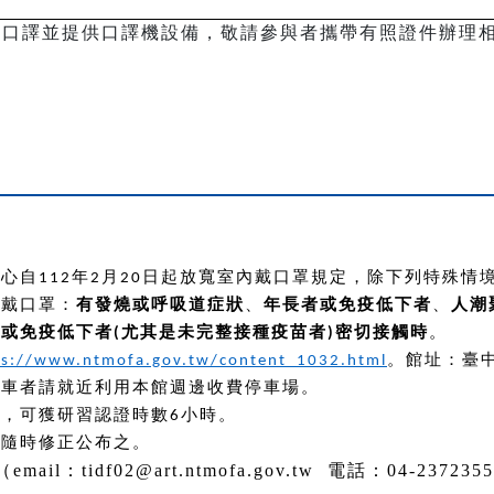
同步口譯並提供口譯機設備，敬請參與者攜帶有照證件辦理
中心自
年
月
日起放寬室內戴口罩規定，除下列特殊情
112
2
20
否戴口罩：
有發燒或呼吸道症狀
、
年長者或免疫低下者
、
人潮
者或免疫低下者
尤其是未完整接種疫苗者
密切接觸時
。
(
)
。館址：臺
ps://www.ntmofa.gov.tw/content_1032.html
開車者請就近利用本館週邊收費停車場。
者，可獲研習認證時數
小時。
6
得隨時修正公布之。
l：tidf02@art.ntmofa.gov.tw 電話：04-23723