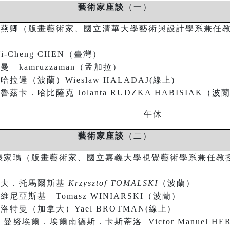
藝術家座談
（一）
呂燕卿（
版畫藝術家、
國立清華大學藝術與設計學系兼任
：
i-Cheng CHEN
（臺灣）
嘉曼
kamruzzaman
（孟加拉）
・哈拉達（波蘭）
Wieslaw HALADAJ
(
線上
)
．魯茲卡．哈比薩克
Jolanta RUDZKA HABISIAK
（波
午休
藝術家座談
（二）
張家瑀（
版畫藝術家、
國立嘉義大學視覺藝術學系兼任教
：
托夫．托馬爾斯基
Krzysztof TOMALSKI
（波蘭）
．維尼亞斯基
Tomasz WINIARSKI
（波蘭）
布洛特曼（加拿大）
Yael BROTMAN
(
線上
)
．曼努埃爾．埃爾南德斯．卡斯蒂洛
Victor Manuel H