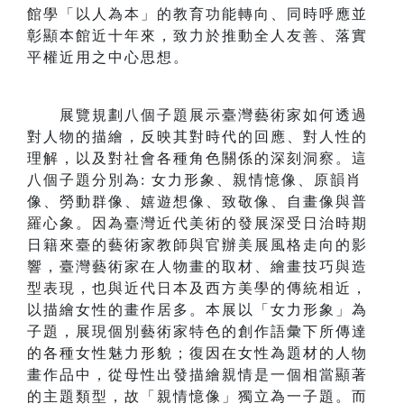
館學「以人為本」的教育功能轉向、同時呼應並
彰顯本館近十年來，致力於推動全人友善、落實
平權近用之中心思想。
展覽規劃八個子題展示臺灣藝術家如何透過
對人物的描繪，反映其對時代的回應、對人性的
理解，以及對社會各種角色關係的深刻洞察。這
八個子題分別為: 女力形象、親情憶像、原韻肖
像、勞動群像、嬉遊想像、致敬像、自畫像與普
羅心象。因為臺灣近代美術的發展深受日治時期
日籍來臺的藝術家教師與官辦美展風格走向的影
響，臺灣藝術家在人物畫的取材、繪畫技巧與造
型表現，也與近代日本及西方美學的傳統相近，
以描繪女性的畫作居多。本展以「女力形象」為
子題，展現個別藝術家特色的創作語彙下所傳達
的各種女性魅力形貌；復因在女性為題材的人物
畫作品中，從母性出發描繪親情是一個相當顯著
的主題類型，故「親情憶像」獨立為一子題。而