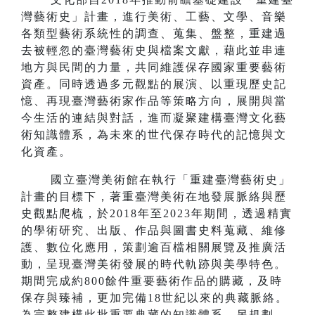
灣藝術史」計畫，進行美術、工藝、文學、音樂
各類型藝術系統性的調查、蒐集、盤整，重建過
去被輕忽的臺灣藝術史與檔案文獻，藉此並串連
地方與民間的力量，共同維護保存國家重要藝術
資產。同時透過多元觀點的展演、以重現歷史記
憶、再現臺灣藝術家作品等策略方向，展開與當
今生活的連結與對話，進而凝聚建構臺灣文化藝
術知識體系，為未來的世代保存時代的記憶與文
化資產。
國立臺灣美術館在執行「重建臺灣藝術史」
計畫的目標下，著重臺灣美術在地發展脈絡與歷
史觀點爬梳，於2018年至2023年期間，透過精實
的學術研究、出版、作品與圖書史料蒐藏、維修
護、數位化應用，策劃逾百檔相關展覽及推廣活
動，呈現臺灣美術發展的時代軌跡與美學特色。
期間完成約800餘件重要藝術作品的購藏，及時
保存與臻補，更加完備18世紀以來的典藏脈絡。
為完整建構此批重要典藏的知識體系，另規劃