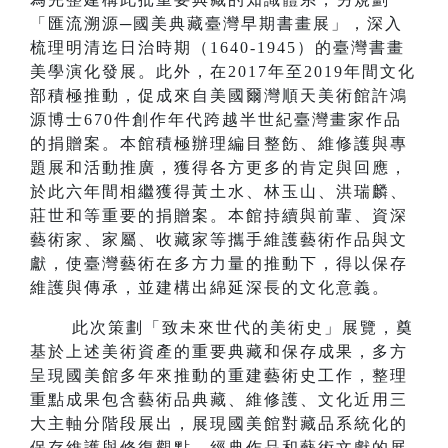
「匯流溯源─國美典藏臺灣早期書畫展」，深入
梳理明清迄日治時期（1640-1945）的臺灣書畫
美學演化發展。此外，在2017年至2019年間文化
部積極推動，促成來自美國爾灣順天美術館許鴻
源博士670件創作年代跨越半世紀臺灣畫家作品
的捐贈案。本館積極辦理編目整飭、維修護與專
題展和活動推廣，獲得各方更多的肯定與回應，
於此六年間相繼獲得黃土水、林玉山、洪瑞麟、
莊世和等重要的捐贈案。本館持續與前輩、資深
藝術家、家屬、收藏家等攜手維護藝術作品與文
獻，使臺灣藝術在多方力量的推動下，得以保存
維護與傳承，並建構出綿延深長的文化意義。
此次策劃「致未來世代的美術史」展覽，奠
基於上述美術資產的重要典藏和保存成果，多方
呈現國美館多年來推動的重建藝術史工作，整理
重點成果包含藝術品典藏、維修護、文化近用三
大主軸分階段展出，展現國美館對藏品系統化的
保存維護與修復觀點、經典作品和藝術文獻的展