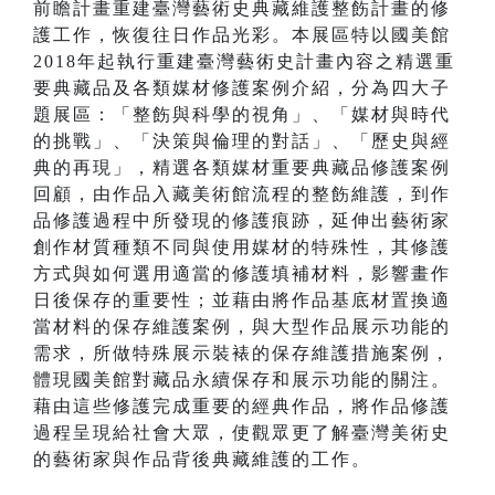
前瞻計畫重建臺灣藝術史典藏維護整飭計畫的修
護工作，恢復往日作品光彩。本展區特以國美館
2018年起執行重建臺灣藝術史計畫內容之精選重
要典藏品及各類媒材修護案例介紹，分為四大子
題展區：「整飭與科學的視角」、「媒材與時代
的挑戰」、「決策與倫理的對話」、「歷史與經
典的再現」，精選各類媒材重要典藏品修護案例
回顧，由作品入藏美術館流程的整飭維護，到作
品修護過程中所發現的修護痕跡，延伸出藝術家
創作材質種類不同與使用媒材的特殊性，其修護
方式與如何選用適當的修護填補材料，影響畫作
日後保存的重要性；並藉由將作品基底材置換適
當材料的保存維護案例，與大型作品展示功能的
需求，所做特殊展示裝裱的保存維護措施案例，
體現國美館對藏品永續保存和展示功能的關注。
藉由這些修護完成重要的經典作品，將作品修護
過程呈現給社會大眾，使觀眾更了解臺灣美術史
的藝術家與作品背後典藏維護的工作。