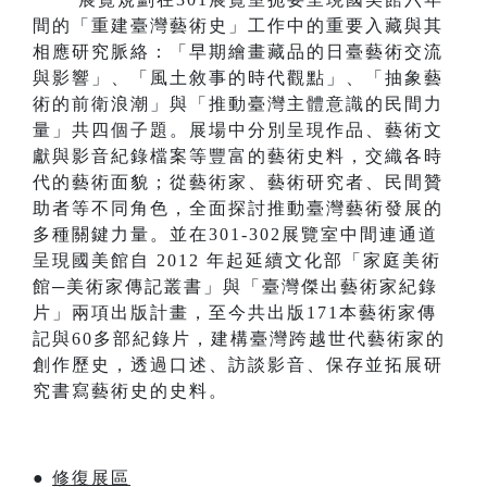
間的「重建臺灣藝術史」工作中的重要入藏與其
相應研究脈絡：「早期繪畫藏品的日臺藝術交流
與影響」、「風土敘事的時代觀點」、「抽象藝
術的前衛浪潮」與「推動臺灣主體意識的民間力
量」共四個子題。展場中分別呈現作品、藝術文
獻與影音紀錄檔案等豐富的藝術史料，交織各時
代的藝術面貌；從藝術家、藝術研究者、民間贊
助者等不同角色，全面探討推動臺灣藝術發展的
多種關鍵力量。並在301-302展覽室中間連通道
呈現國美館自 2012 年起延續文化部「家庭美術
館─美術家傳記叢書」與「臺灣傑出藝術家紀錄
片」兩項出版計畫，至今共出版171本藝術家傳
記與60多部紀錄片，建構臺灣跨越世代藝術家的
創作歷史，透過口述、訪談影音、保存並拓展研
究書寫藝術史的史料。
●
修復展區