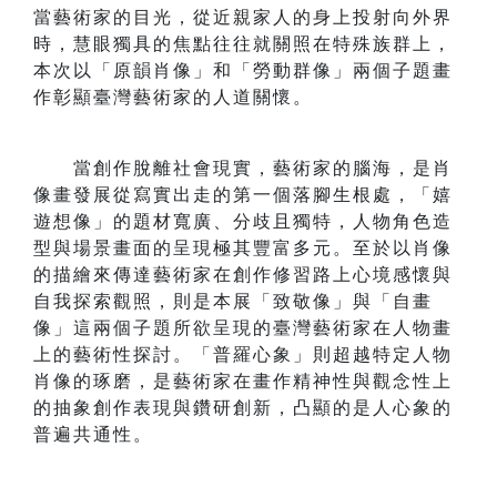
當藝術家的目光，從近親家人的身上投射向外界
時，慧眼獨具的焦點往往就關照在特殊族群上，
本次以「原韻肖像」和「勞動群像」兩個子題畫
作彰顯臺灣藝術家的人道關懷。
當創作脫離社會現實，藝術家的腦海，是肖
像畫發展從寫實出走的第一個落腳生根處，「嬉
遊想像」的題材寬廣、分歧且獨特，人物角色造
型與場景畫面的呈現極其豐富多元。至於以肖像
的描繪來傳達藝術家在創作修習路上心境感懷與
自我探索觀照，則是本展「致敬像」與「自畫
像」這兩個子題所欲呈現的臺灣藝術家在人物畫
上的藝術性探討。「普羅心象」則超越特定人物
肖像的琢磨，是藝術家在畫作精神性與觀念性上
的抽象創作表現與鑽研創新，凸顯的是人心象的
普遍共通性。