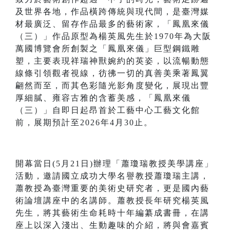
及世界各地，作品橫跨傳統與現代間，是臺灣媒
材最廣泛、留存作品最多的藝術家，「鳳凰來儀
（三）」作品原型為楊英風先生於1970年為大阪
萬國博覽會所創製之「鳳凰來儀」巨型鋼鐵雕
塑，主要表現祥瑞神獸婉約的英姿，以流暢動態
線條引領觀者視線，彷彿一切的真善美乘著鳳翼
翩然而至，而其色彩隨光影角度變化，展現出豐
厚細膩、雍容古雅的含蓄美感，「鳳凰來儀
（三）」自即日起昂首於工藝中心工藝文化館
前，展期預計至2026年4月30止。
開幕當日(5月21日)辦理「蕭瓊瑞教授美學講座」
活動，邀請國立成功大學名譽教授蕭瓊瑞主講，
蕭教授為臺灣重要的美術史研究者，更是國內藝
術論壇講座中的名講師。蕭教授長年研究楊英風
先生，將其藝術生命耗時十年編纂成書冊，在講
座上以深入淺出、生動趣味的介紹，將與會嘉賓