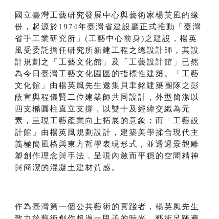
國立臺灣工藝研究發展中心與藝術家楊英風的緣
份，起源於1974年臺灣省建設廳正式推動「臺灣
省手工業研究所」(工藝中心前身)之建設，楊英
風受委託擔任研究所新建工程之總設計師，其設
計規劃之「工藝文化館」及「工藝設計館」已然
為今日臺灣工藝文化園區的指標性建築。「工藝
文化館」由楊英風先生邀集貝聿銘建築團隊之彭
蔭宣與程儀賢二位建築師共同設計，外型簡潔以
四支橢圓柱直立支撐，以雙十及經緯交織為元
素，呈現工藝產業向上拓展的意象；而「工藝設
計館」由楊英風規劃設計，建築美學揉合現代主
義極簡風格與東方哲學表現形式，並透過景觀雕
塑創作理念與手法，呈現內斂而平穩的空間精神
與簡潔的混凝土建材質感。
作為臺灣第一個公共藝術的實踐者，楊英風先生
致力於藝術創作超過一甲子的時光，藝術足跡遍