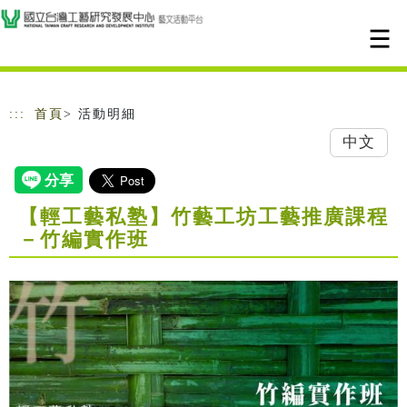
跳到主要內容
網站導覽
:::
首頁
> 活動明細
中文
【輕工藝私塾】竹藝工坊工藝推廣課程
－竹編實作班