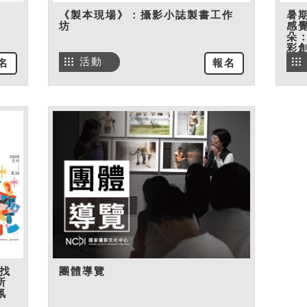
《製本現場》：攝影小誌製書工作
暑
坊
感
朵
彩
活動
名
報名
找
團體導覽
所
氛