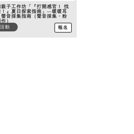
期親子工作坊「『打開感官！ 找
覺！』夏日探索指南」—暖暖耳
：聲音採集指南（聲音採集・粉
創作）
活動
報名