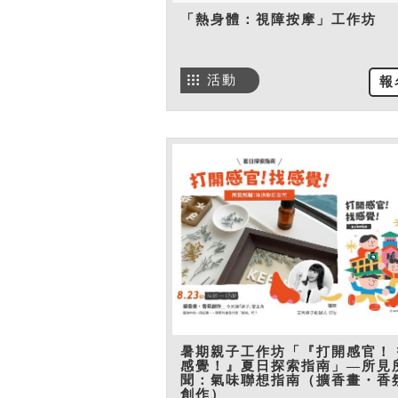
「熱身體：視障按摩」工作坊
活動
報
暑期親子工作坊「『打開感官！ 
感覺！』夏日探索指南」—所見
聞：氣味聯想指南（擴香畫・香
創作）