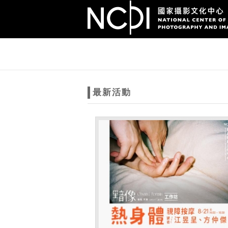
跳到主要內容
網站導覽
網
站
最新活動
主
題