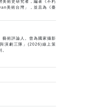
灣美術史研究者，編著
《不朽
iwan
美術台灣」，
並且為《臺
、藝術評論人。
曾為國家攝影
演劇三隊」(2026)線上策
劃。