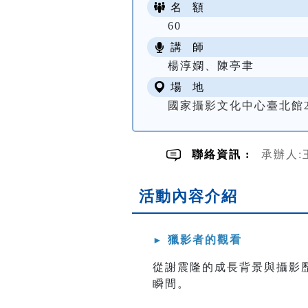
名 額
60
講 師
楊淳嫻、陳亭聿
場 地
國家攝影文化中心臺北館2
聯絡資訊 :
承辦人:王小
活動內容介紹
獵影者的觀看
►
從謝震隆的成長背景與攝影
瞬間。