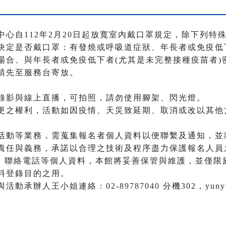
中心自112年2月20日起放寬室內戴口罩規定，除下列特
決定是否戴口罩：有發燒或呼吸道症狀、年長者或免疫低
場合、與年長者或免疫低下者(尤其是未完整接種疫苗者)
請先至服務台寄放。
。
錄影與線上直播，可拍照，請勿使用腳架、閃光燈。
更之權利，活動如因疫情、天災致延期、取消或改以其他
活動等業務，需蒐集報名者個人資料以便聯繫及通知，並
責任與義務，承諾以合理之技術及程序盡力保護報名人員
il、聯絡電話等個人資料，本館將妥善保管與維護，並僅
料登錄目的之用。
人王小姐連絡 : 02-89787040 分機302，yunyu@art